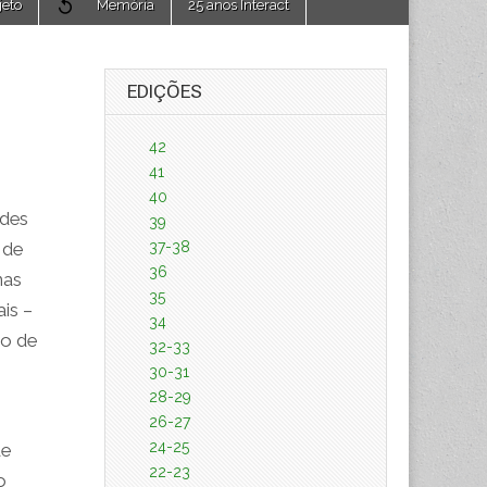
jeto
Memória
25 anos Interact
EDIÇÕES
42
41
40
ndes
39
37-38
 de
36
nas
35
ais –
34
ão de
32-33
30-31
28-29
26-27
24-25
de
22-23
o