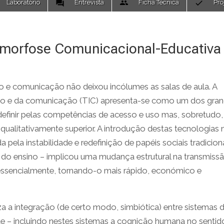
Laboratório
Entrevista
Ficha Técnica
Pro
amorfose Comunicacional-Educativa
ão e comunicação não deixou incólumes as salas de aula. A
ação e da comunicação (TIC) apresenta-se como um dos gra
e definir pelas competências de acesso e uso mas, sobretudo,
qualitativamente superior. A introdução destas tecnologias 
 pela instabilidade e redefinição de papéis sociais tradicion
es do ensino – implicou uma mudança estrutural na transmiss
essencialmente, tornando-o mais rápido, económico e
za a integração (de certo modo, simbiótica) entre sistemas 
 – incluindo nestes sistemas a cognição humana no sentid