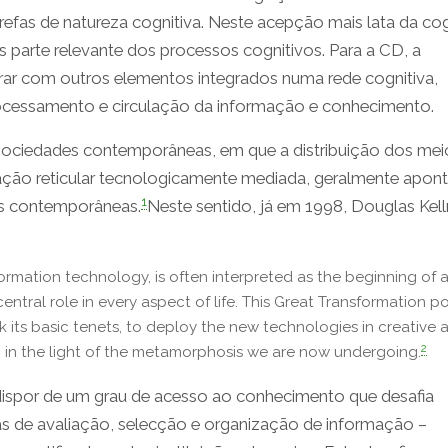
 tarefas de natureza cognitiva. Neste acepção mais lata da co
parte relevante dos processos cognitivos. Para a CD, a
rar com outros elementos integrados numa rede cognitiva,
processamento e circulação da informação e conhecimento.
s sociedades contemporâneas, em que a distribuição dos mei
ção reticular tecnologicamente mediada, geralmente apon
1
es contemporâneas.
Neste sentido, já em 1998, Douglas Kell
formation technology, is often interpreted as the beginning of 
ntral role in every aspect of life. This Great Transformation p
 its basic tenets, to deploy the new technologies in creative 
2
 in the light of the metamorphosis we are now undergoing.
dispor de um grau de acesso ao conhecimento que desafia
s de avaliação, selecção e organização de informação –