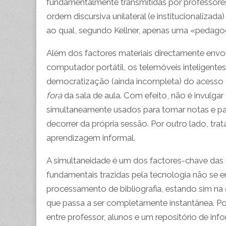
fundamentalmente transmitidas por professores e
ordem discursiva unilateral (e institucionaliza
ao qual, segundo Kellner, apenas uma «pedagogia
Além dos factores materiais directamente env
computador portátil, os telemóveis inteligente
democratização (ainda incompleta) do acesso 
fora
da sala de aula. Com efeito, não é invulga
simultaneamente usados para tomar notas e pa
decorrer da própria sessão. Por outro lado, tra
aprendizagem informal.
A simultaneidade é um dos factores-chave das
fundamentais trazidas pela tecnologia não se
processamento de bibliografia, estando sim na 
que passa a ser completamente instantânea. P
entre professor, alunos e um repositório de in