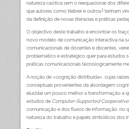
natureza caótica sem o reequacionar dos diferenc
3
que autores como Kellner e outros
tenham vind
da definição de novas literacias e práticas peda
O objectivo deste trabalho é encontrar os tr
novo modelo de comunicação interactiva na sal
comunicacionais de docentes e discentes, ver
problemático e estratégico quer para estudos
práticas comunicacionais tecnologicamente me
A noção de «cognição distribuída», cujas raí
conceptuais provenientes da abordagem cognit
elucidar um pouco melhor a transformação a qu
estudos de
Computer-Supported Cooperative
comunicação e dos fluxos de informação, no qu
natureza do trabalho e papéis simbólicos dos in