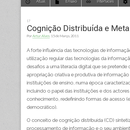
Atual
Ensaio
Interfaces
to
menu
content
17
Cognição Distribuída e Met
Por
Artur Alves
15 de Março, 2011
A forte influência das tecnologias de informaç
utilização regular das tecnologias da inform
desafios a uma literacia digital que se pretend
apropriação criativa e produtiva de informação 
instituições de ensino, numa época caracterizada
incluindo o papel das instituições e dos actor
conhecimento, redefinindo formas de acesso (
democrático).
O conceito de cognição distribuída (CD) sinteti
processamento de informação e o seu ambiente