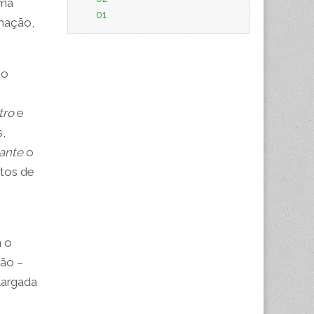
uma
01
rmação,
 o
tro
e
s,
ante
o
xtos de
a o
ção –
largada