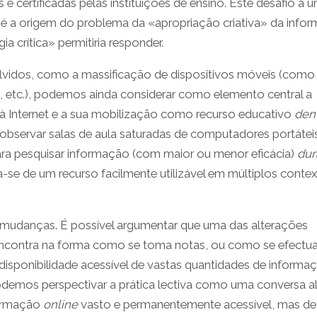
 certificadas pelas instituições de ensino. Este desafio a 
da) é a origem do problema da «apropriação criativa» da info
 crítica» permitiria responder.
olvidos, como a massificação de dispositivos móveis (como
s, etc.), podemos ainda considerar como elemento central a
à Internet e a sua mobilização como recurso educativo
den
r observar salas de aula saturadas de computadores portátei
ra pesquisar informação (com maior ou menor eficácia)
dur
ta-se de um recurso facilmente utilizável em múltiplos conte
 mudanças. É possível argumentar que uma das alterações
 encontra na forma como se toma notas, ou como se efectu
disponibilidade acessível de vastas quantidades de informa
odemos perspectivar a prática lectiva como uma conversa a
formação
online
vasto e permanentemente acessível, mas de