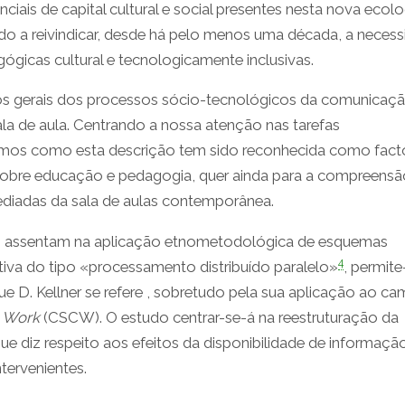
iais de capital cultural e social presentes nesta nova ecolo
o a reivindicar, desde há pelo menos uma década, a neces
gógicas cultural e tecnologicamente inclusivas.
aços gerais dos processos sócio-tecnológicos da comunicaç
a de aula. Centrando a nossa atenção nas tarefas
emos como esta descrição tem sido reconhecida como fact
 sobre educação e pedagogia, quer ainda para a compreensã
diadas da sala de aulas contemporânea.
zes assentam na aplicação etnometodológica de esquemas
4
iva do tipo «processamento distribuído paralelo»
, permit
e D. Kellner se refere , sobretudo pela sua aplicação ao c
 Work
(CSCW). O estudo centrar-se-á na reestruturação da
e diz respeito aos efeitos da disponibilidade de informaçã
tervenientes.