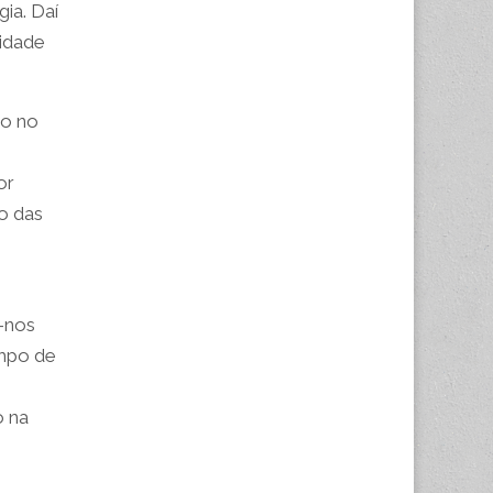
gia. Daí
sidade
ão no
or
o das
e-nos
ampo de
o na