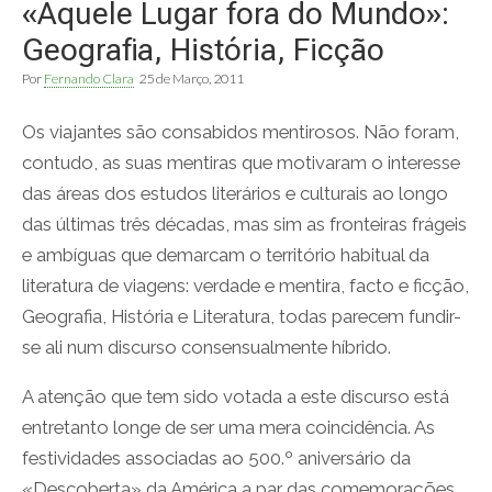
«Aquele Lugar fora do Mundo»:
Geografia, História, Ficção
Por
Fernando Clara
25 de Março, 2011
Os viajantes são consabidos mentirosos. Não foram,
contudo, as suas mentiras que motivaram o interesse
das áreas dos estudos literários e culturais ao longo
das últimas três décadas, mas sim as fronteiras frágeis
e ambíguas que demarcam o território habitual da
literatura de viagens: verdade e mentira, facto e ficção,
Geografia, História e Literatura, todas parecem fundir-
se ali num discurso consensualmente híbrido.
A atenção que tem sido votada a este discurso está
entretanto longe de ser uma mera coincidência. As
festividades associadas ao 500.º aniversário da
«Descoberta» da América a par das comemorações