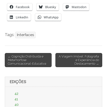
Facebook
Bluesky
Mastodon
LinkedIn
WhatsApp
Tags:
Interfaces
Post
← Cognição Distribuída e
A Viagem Imóvel: Fotografia
Metamorfose
e Experiência do
navigation
Comunicacional-Educativa
Deslocamento →
EDIÇÕES
42
41
40