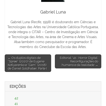
Gabriel Luna
Gabriel Luna (Recife, 1998) é doutorando em Ciências e
Tecnologias das Artes na Universidade Católica Portuguesa,
onde integra o CITAR – Centro de Investigação em Ciência
e Tecnologia das Artes, na área de Cinema e Artes Visuais.
Atua também como pesquisador e programador. É
membro do Cineclube da Escola das Artes.
Post
← Os duplos digitais de
Editorial *41 : Horror Digital:
“Spree” (2020) de Eugene
Reconfigurações do
navigation
Kotlyarenko e “Cam” (2018)
humano e da realidade →
de Daniel Goldhaber, Parte I
EDIÇÕES
42
41