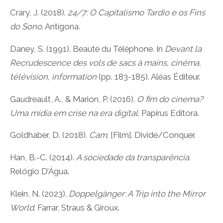
Crary, J. (2018).
24/7: O Capitalismo Tardio e os Fins
do Sono
. Antígona.
Daney, S. (1991). Beauté du Téléphone. In
Devant la
Recrudescence des vols de sacs à mains, cinéma,
télévision, information
(pp. 183-185). Aléas Éditeur.
Gaudreault, A., & Marion, P. (2016).
O fim do cinema?
Uma mídia em crise na era digital
. Papirus Editora.
Goldhaber, D. (2018).
Cam
. [Film]. Divide/Conquer.
Han, B.-C. (2014).
A sociedade da transparência.
Relógio D’Água.
Klein, N. (2023).
Doppelgänger: A Trip into the Mirror
World
. Farrar, Straus & Giroux.