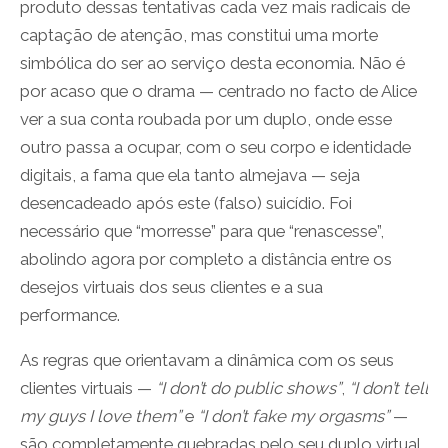
produto dessas tentativas cada vez mais radicais de
captação de atenção, mas constitui uma morte
simbólica do ser ao serviço desta economia. Não é
por acaso que o drama — centrado no facto de Alice
ver a sua conta roubada por um duplo, onde esse
outro passa a ocupar, com o seu corpo e identidade
digitais, a fama que ela tanto almejava — seja
desencadeado após este (falso) suicídio. Foi
necessário que “morresse” para que “renascesse”,
abolindo agora por completo a distância entre os
desejos virtuais dos seus clientes e a sua
performance.
As regras que orientavam a dinâmica com os seus
clientes virtuais —
“I don’t do public shows”
,
“I don’t tell
my guys I love them”
e
“I don’t fake my orgasms”
—
são completamente quebradas pelo seu duplo virtual,