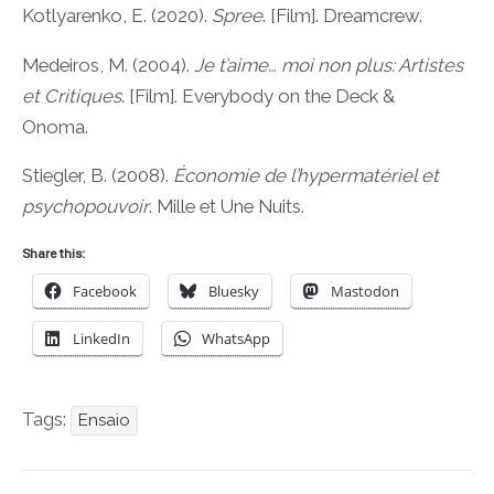
Kotlyarenko, E. (2020).
Spree
. [Film]. Dreamcrew.
Medeiros, M. (2004).
Je t’aime… moi non plus: Artistes
et Critiques
. [Film]. Everybody on the Deck &
Onoma.
Stiegler, B. (2008).
Économie de l’hypermatériel et
psychopouvoir
. Mille et Une Nuits.
Share this:
Facebook
Bluesky
Mastodon
LinkedIn
WhatsApp
Tags:
Ensaio