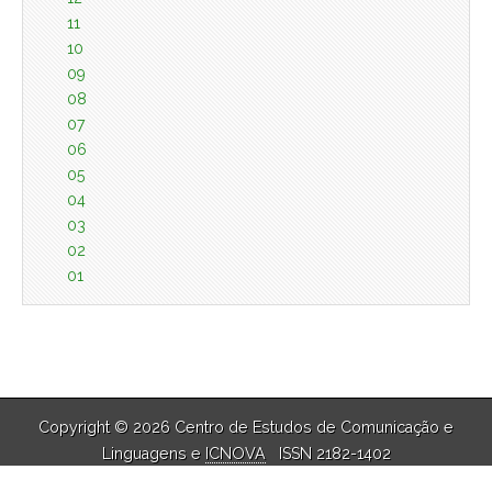
11
10
09
08
07
06
05
04
03
02
01
Copyright © 2026 Centro de Estudos de Comunicação e
Linguagens e
ICNOVA
ISSN 2182-1402
The Magazine Basic Theme by
bavotasan.com
.