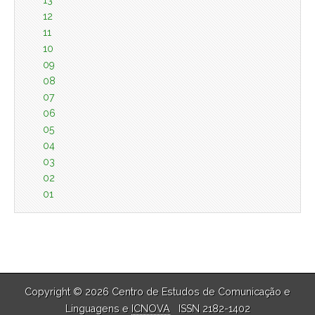
13
12
11
10
09
08
07
06
05
04
03
02
01
Copyright © 2026 Centro de Estudos de Comunicação e
Linguagens e
ICNOVA
ISSN 2182-1402