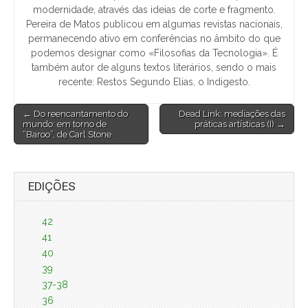
modernidade, através das ideias de corte e fragmento.
Pereira de Matos publicou em algumas revistas nacionais,
permanecendo ativo em conferências no âmbito do que
podemos designar como «Filosofias da Tecnologia». É
também autor de alguns textos literários, sendo o mais
recente: Restos Segundo Elias, o Indigesto.
Post
← Do reencantamento do
Dead Link: mediações das
mundo: em torno de
práticas artísticas (I) →
navigation
“Baroo”, de Carl Stone
EDIÇÕES
42
41
40
39
37-38
36