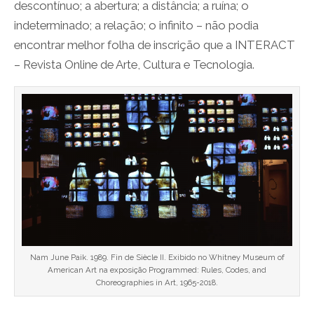
descontínuo; a abertura; a distância; a ruína; o
indeterminado; a relação; o infinito – não podia
encontrar melhor folha de inscrição que a INTERACT
– Revista Online de Arte, Cultura e Tecnologia.
Nam June Paik. 1989. Fin de Siècle II. Exibido no Whitney Museum of
American Art na exposição Programmed: Rules, Codes, and
Choreographies in Art, 1965-2018.