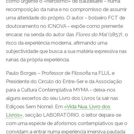
como urgente o «heroísmo» de Baudelaire – numa
recomposição da ruína e no compromisso de assumir
uma alteridade do próprio. O autor – bolseiro FCT de
doutoramento no ICNOVA – expõe como premente
encarar, na senda do autor das
Flores do Mal
(1857), o
risco da experiência moderna, afirmando uma
subjectividade que busca a sua matéria expressiva nas
ruínas da própria experiência.
Paulo Borges – Professor de Filosofia na FLUL e
Presidente do Círculo do Entre-Ser e da Associação
para a Cultura Contemplativa MYMA – deixa-nos
alguns excertos do seu Livro dos Livros (a sair nas
Ediçoes Sem Nome). Em
«Vida Nua. Livro dos
Livros»
, secção LABORATÓRIO, o leitor depara-se
com uma espécie de aforismos contemplativos que o
convidam a entrar numa experiência imersiva pautada