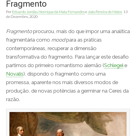
Fragmento
Por
Eduardo Jordão
,
Henrique da Mata Fernandes
e
João Pereira de Matos
13
de Dezembro, 2020
Fragmento
procurou, mais do que impor uma analítica
fragmentária como
mood
para as práticas
contemporâneas, recuperar a dimensão
transformativa do fragmento. Para lançar este desafio
partimos do primeiro romantismo alemão (
Schlegel
e
Novalis
), dispondo o fragmento como uma
promessa, aparente nos mais diversos modos de
produção, de novas potências a germinar na Ceres da
razão.