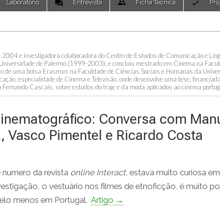
Laboratório
Entrevista
Ficha Técnica
Pro
de 2004 e investigadora colaboradora do Centro de Estudos de Comunicação e Lin
a Universidade de Palermo (1999-2003), e concluiu mestrado em Cinema na Facu
do de uma bolsa Erasmus na Faculdade de Ciências Sociais e Humanas da Unive
ão, especialidade de Cinema e Televisão, onde desenvolve uma tese, financiada
io Fernando Cascais, sobre estudos do traje e da moda aplicados ao cinema portu
inematográfico: Conversa com Man
, Vasco Pimentel e Ricardo Costa
e numero da revista
online
Interact
, estava muito curiosa em
vestigação, o vestuário nos filmes de etnoficção, é muito p
pelo menos em Portugal.
Artigo →