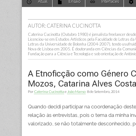
Atual
Ensaio
Interfaces
to
menu
content
AUTOR: CATERINA CUCINOTTA
Caterina Cucinotta (Outubro 1980) é jornalista freelancer des
Licenciou-se em Estudos Artísticos pela Faculdade de Letras d
Letras da Universidade de Bolonha (2004-2007), tendo usufruí
Nova de Lisboa em 2005. É doutoranda em Ciências da Comunicaç
Fundação para a Ciência e Tecnologia e sob orientação de Antón
A Etnoficção como Género C
Mozos, Catarina Alves Costa
Por
Caterina Cucinotta
e
João Manso
8 de Setembro, 2014
Quando decidi participar na coordenação dest
relação às entrevistas, pois o tema da minha in
valorizado, se não totalmente desconhecido, 