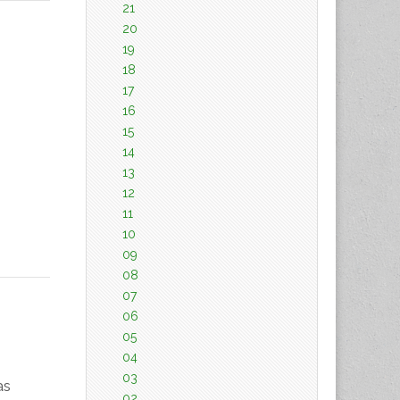
21
20
19
18
17
16
15
14
13
12
11
10
09
08
07
06
05
04
03
as
02