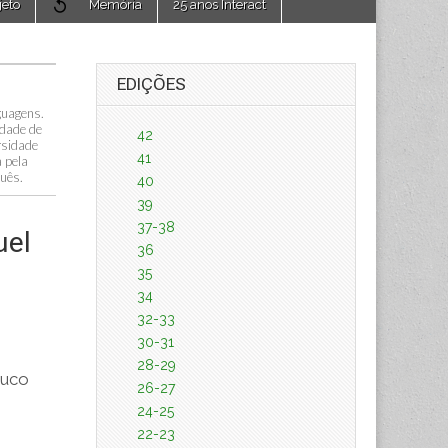
jeto
Memória
25 anos Interact
EDIÇÕES
guagens.
ldade de
42
rsidade
41
 pela
guês.
40
39
37-38
uel
36
35
34
32-33
30-31
28-29
ouco
26-27
24-25
22-23