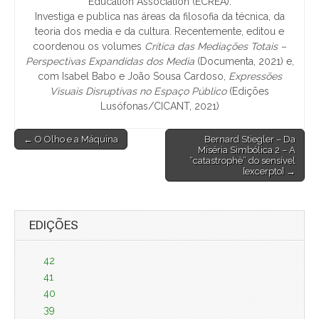
Education Association (ECREA).
Investiga e publica nas áreas da filosofia da técnica, da
teoria dos media e da cultura. Recentemente, editou e
coordenou os volumes
Crítica das Mediações Totais –
Perspectivas Expandidas dos Media
(Documenta, 2021) e,
com Isabel Babo e João Sousa Cardoso,
Expressões
Visuais Disruptivas no Espaço Público
(Edições
Lusófonas/CICANT, 2021)
Post
← O Olho e a Máquina
Bernard Stiegler – Da
Miséria Simbólica 2 – A
navigation
“catastrophè” do sensível
[excerpto] →
EDIÇÕES
42
41
40
39