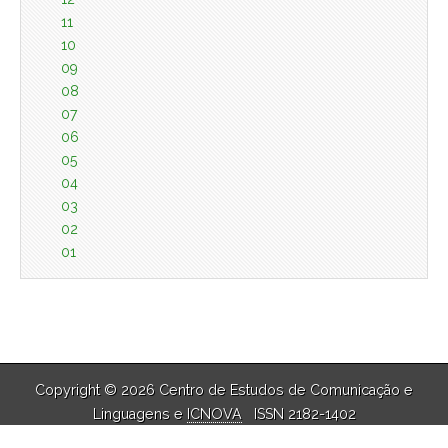
11
10
09
08
07
06
05
04
03
02
01
Copyright © 2026 Centro de Estudos de Comunicação e
Linguagens e
ICNOVA
ISSN 2182-1402
The Magazine Basic Theme by
bavotasan.com
.