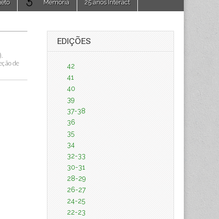
jeto
Memória
25 anos Interact
EDIÇÕES
).
eção de
42
41
40
39
37-38
36
35
34
32-33
30-31
28-29
26-27
24-25
22-23