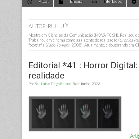
Atual
Ensaio
Interfaces
to
menu
content
AUTOR: RUI LUÍS
Mestre em Ciências da Comunicação (NOVA FCSH). Realizou o
Trabalhou em cinema como assistente de realização (
Crónica Pa
fotografia (
Fado Tonight
, 2008). Atualmente, é doutorando em
Editorial *41 : Horror Digit
realidade
Por
Rui Luís
e
Tiago Ramos
5 de Junho, 2026
Art