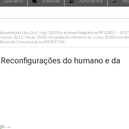
Laboratório
Entrevista
Ficha Técnica
Pro
 documentário
Que Dia É Hoje?
(2019) e lecionou Fotografia no IPF (2003 — 2017
risiense
, 2011;
Paixão
, 2010), em produção (
Mistérios de Lisboa
, 2010) e em dir
 Ciências da Comunicação na NOVA FCSH.
al: Reconfigurações do humano e da
igo →