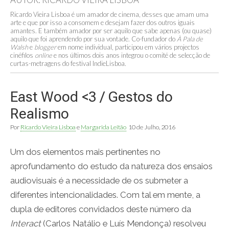
Ricardo Vieira Lisboa é um amador de cinema, desses que amam uma
arte e que por isso a consomem e desejam fazer dos outros iguais
amantes. E também amador por ser aquilo que sabe apenas (ou quase)
aquilo que foi aprendendo por sua vontade. Co-fundador do
À Pala de
Walsh
e
blogger
em nome individual, participou em vários projectos
cinéfilos
online
e nos últimos dois anos integrou o comité de selecção de
curtas-metragens do festival IndieLisboa.
East Wood <3 / Gestos do
Realismo
Por
Ricardo Vieira Lisboa
e
Margarida Leitão
10 de Julho, 2016
Um dos elementos mais pertinentes no
aprofundamento do estudo da natureza dos ensaios
audiovisuais é a necessidade de os submeter a
diferentes intencionalidades. Com tal em mente, a
dupla de editores convidados deste número da
Interact
(Carlos Natálio e Luís Mendonça) resolveu