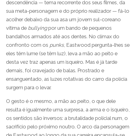
descendência — tema recorrente dos seus filmes, da
sua meta-personagem e do próprio realizador — fá-lo
acolher debaixo da sua asa um jovem sul-coreano
vítima de
bullying
por um bando de pequenos
bandalhos armados até aos dentes. No clímax do
confronto com os
punks
, Eastwood pergunta-lhes se
eles têm lume (se têm luz), leva a mão ao peito e
desta vez traz apenas um isqueiro. Mas é já tarde
demais, foi cravejado de balas. Prostrado e
ensanguentado, as luzes rotativas do carro da polícia
surgem para o levar.
O gesto é o mesmo, a mão ao peito, o que dele
resulta é igualmente uma surpresa, a arma e o isqueiro,
os sentidos são inversos: a brutalidade policial num, o
sacrifício pelo próximo noutro. O arco da personagem
de Eastwood ao longo da sua carreira encapsula-se