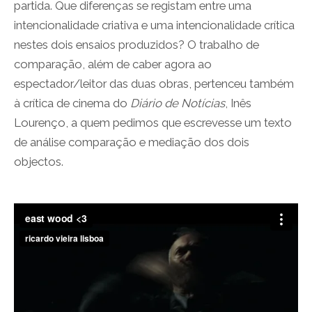
partida. Que diferenças se registam entre uma
intencionalidade criativa e uma intencionalidade crítica
nestes dois ensaios produzidos? O trabalho de
comparação, além de caber agora ao
espectador/leitor das duas obras, pertenceu também
à crítica de cinema do
Diário de Notícias
, Inês
Lourenço, a quem pedimos que escrevesse um texto
de análise comparação e mediação dos dois
objectos.