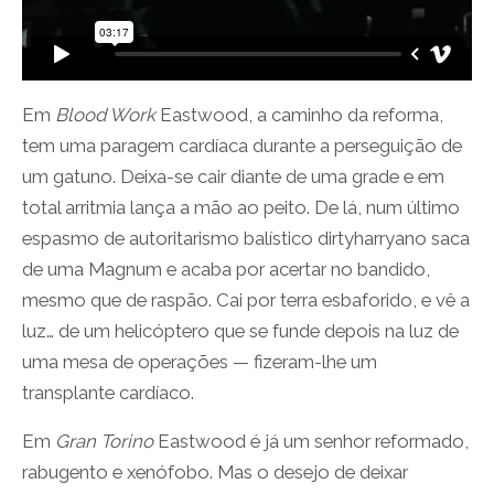
Em
Blood Work
Eastwood, a caminho da reforma,
tem uma paragem cardíaca durante a perseguição de
um gatuno. Deixa-se cair diante de uma grade e em
total arritmia lança a mão ao peito. De lá, num último
espasmo de autoritarismo balístico dirtyharryano saca
de uma Magnum e acaba por acertar no bandido,
mesmo que de raspão. Cai por terra esbaforido, e vê a
luz… de um helicóptero que se funde depois na luz de
uma mesa de operações — fizeram-lhe um
transplante cardíaco.
Em
Gran Torino
Eastwood é já um senhor reformado,
rabugento e xenófobo. Mas o desejo de deixar