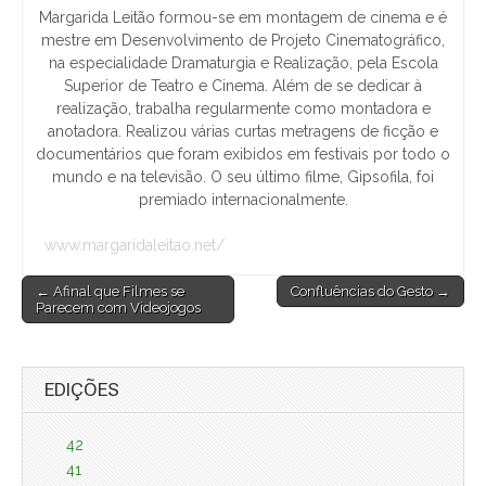
Margarida Leitão formou-se em montagem de cinema e é
mestre em Desenvolvimento de Projeto Cinematográfico,
na especialidade Dramaturgia e Realização, pela Escola
Superior de Teatro e Cinema. Além de se dedicar à
realização, trabalha regularmente como montadora e
anotadora. Realizou várias curtas metragens de ficção e
documentários que foram exibidos em festivais por todo o
mundo e na televisão. O seu último filme, Gipsofila, foi
premiado internacionalmente.
www.margaridaleitao.net/
Post
← Afinal que Filmes se
Confluências do Gesto →
Parecem com Videojogos
navigation
EDIÇÕES
42
41