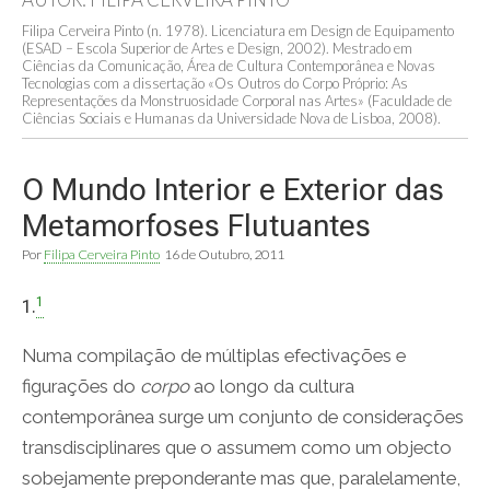
Filipa Cerveira Pinto (n. 1978). Licenciatura em Design de Equipamento
(ESAD – Escola Superior de Artes e Design, 2002). Mestrado em
Ciências da Comunicação, Área de Cultura Contemporânea e Novas
Tecnologias com a dissertação «Os Outros do Corpo Próprio: As
Representações da Monstruosidade Corporal nas Artes» (Faculdade de
Ciências Sociais e Humanas da Universidade Nova de Lisboa, 2008).
O Mundo Interior e Exterior das
Metamorfoses Flutuantes
Por
Filipa Cerveira Pinto
16 de Outubro, 2011
1
1.
Numa compilação de múltiplas efectivações e
figurações do
corpo
ao longo da cultura
contemporânea surge um conjunto de considerações
transdisciplinares que o assumem como um objecto
sobejamente preponderante mas que, paralelamente,