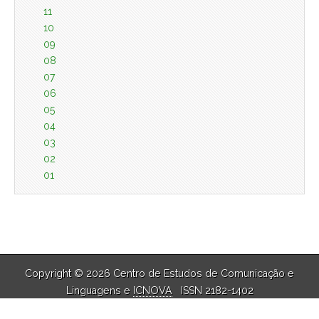
11
10
09
08
07
06
05
04
03
02
01
Copyright © 2026 Centro de Estudos de Comunicação e
Linguagens e
ICNOVA
ISSN 2182-1402
The Magazine Basic Theme by
bavotasan.com
.