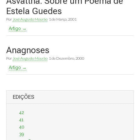
Asvattha: Sobre um Poema de
Estela Guedes
Por
José Augusto Mourão
1 de Março, 2001
Artigo →
Anagnoses
Por
José Augusto Mourão
1 de Dezembro, 2000
Artigo →
EDIÇÕES
42
41
40
39