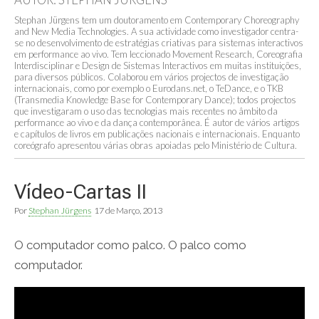
Stephan Jürgens tem um doutoramento em Contemporary Choreography
and New Media Technologies. A sua actividade como investigador centra-
se no desenvolvimento de estratégias criativas para sistemas interactivos
em performance ao vivo. Tem leccionado Movement Research, Coreografia
Interdisciplinar e Design de Sistemas Interactivos em muitas instituições,
para diversos públicos. Colaborou em vários projectos de investigação
internacionais, como por exemplo o Eurodans.net, o TeDance, e o TKB
(Transmedia Knowledge Base for Contemporary Dance); todos projectos
que investigaram o uso das tecnologias mais recentes no âmbito da
performance ao vivo e da dança contemporânea. É autor de vários artigos
e capítulos de livros em publicações nacionais e internacionais. Enquanto
coreógrafo apresentou várias obras apoiadas pelo Ministério de Cultura.
Vídeo-Cartas II
Por
Stephan Jürgens
17 de Março, 2013
O computador como palco. O palco como
computador.