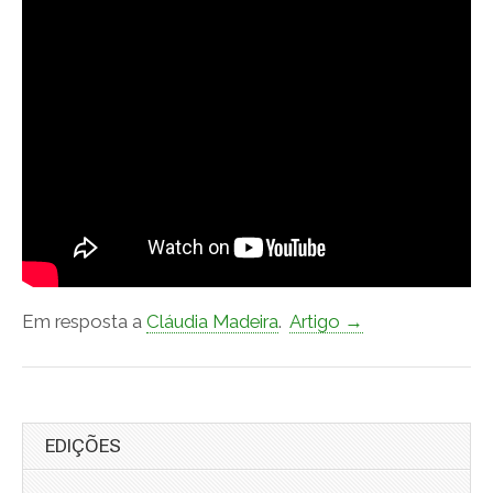
Em resposta a
Cláudia Madeira
.
Artigo →
EDIÇÕES