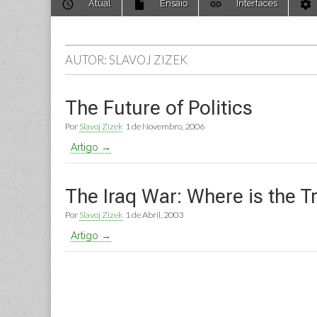
Atual
Ensaio
Interfaces
to
menu
content
AUTOR: SLAVOJ ZIZEK
The Future of Politics
Por
Slavoj Zizek
1 de Novembro, 2006
Artigo →
The Iraq War: Where is the 
Por
Slavoj Zizek
1 de Abril, 2003
Artigo →