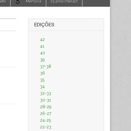
jeto
Memória
25 anos Interact
EDIÇÕES
42
41
40
39
37-38
36
35
34
32-33
30-31
28-29
26-27
24-25
22-23