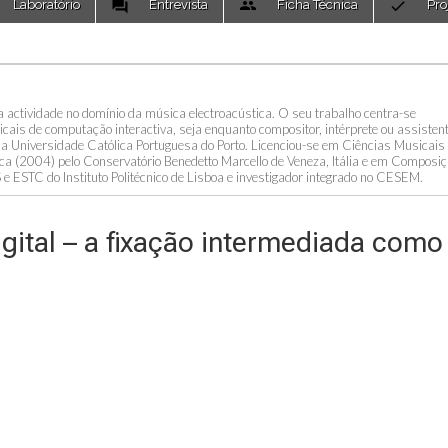
Laboratório
Entrevista
Ficha Técnica
Pro
 actividade no domínio da música electroacústica. O seu trabalho centra-se
is de computação interactiva, seja enquanto compositor, intérprete ou assisten
 Universidade Católica Portuguesa do Porto. Licenciou-se em Ciências Musicais
ca (2004) pelo Conservatório Benedetto Marcello de Veneza, Itália e em Composi
e ESTC do Instituto Politécnico de Lisboa e investigador integrado no CESEM.
igital – a fixação intermediada como