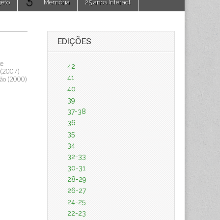
jeto
Memória
25 anos Interact
EDIÇÕES
te
42
 (2007)
41
ção (2000)
40
39
37-38
36
35
34
32-33
30-31
28-29
26-27
24-25
22-23