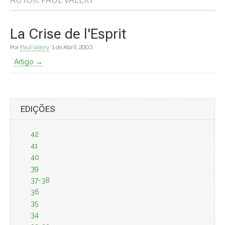
La Crise de l'Esprit
Por
Paul Valery
1 de Abril, 2003
Artigo →
EDIÇÕES
42
41
40
39
37-38
36
35
34