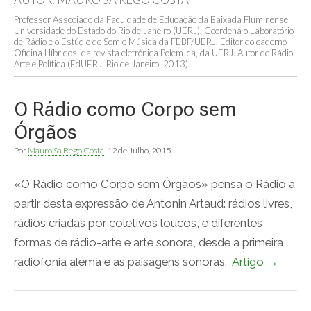
Professor Associado da Faculdade de Educação da Baixada Fluminense,
Universidade do Estado do Rio de Janeiro (UERJ). Coordena o Laboratório
de Rádio e o Estúdio de Som e Música da FEBF/UERJ. Editor do caderno
Oficina Híbridos, da revista eletrônica Polem!ca, da UERJ. Autor de Rádio,
Arte e Política (EdUERJ, Rio de Janeiro, 2013).
O Rádio como Corpo sem
Órgãos
Por
Mauro Sá Rego Costa
12 de Julho, 2015
«O Rádio como Corpo sem Órgãos» pensa o Rádio a
partir desta expressão de Antonin Artaud: rádios livres,
rádios criadas por coletivos loucos, e diferentes
formas de rádio-arte e arte sonora, desde a primeira
radiofonia alemã e as paisagens sonoras.
Artigo →