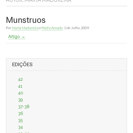
Munstruos
Por
Marta Madureira
e
Pedro Amado
1 de Julho, 2009
Artigo →
EDIÇÕES
42
41
40
39
37-38
36
35
34