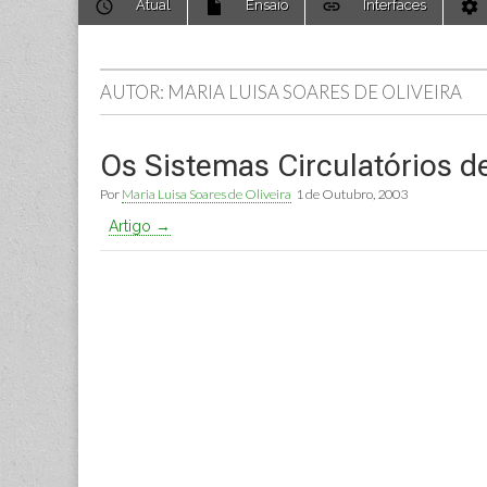
Atual
Ensaio
Interfaces
to
menu
content
AUTOR: MARIA LUISA SOARES DE OLIVEIRA
Os Sistemas Circulatórios d
Por
Maria Luisa Soares de Oliveira
1 de Outubro, 2003
Artigo →