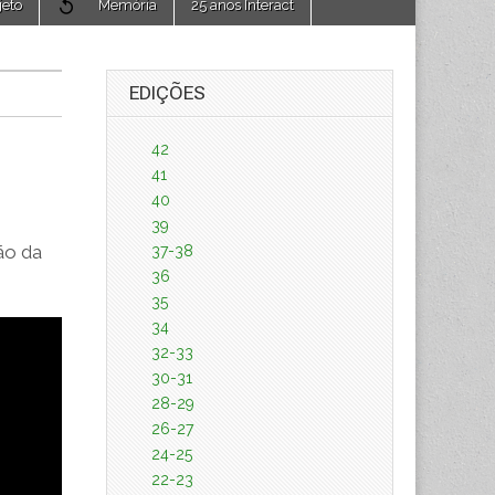
jeto
Memória
25 anos Interact
EDIÇÕES
42
41
40
39
ão da
37-38
36
35
34
32-33
30-31
28-29
26-27
24-25
22-23