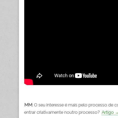
MM
: O seu interesse é mais pelo processo de
entrar criativamente noutro processo?
Artigo 