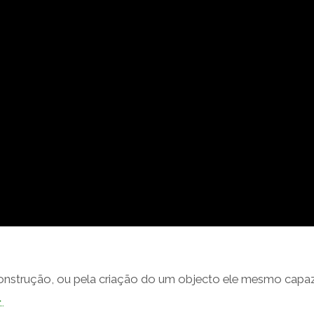
 construção, ou pela criação do um objecto ele mesmo capa
→