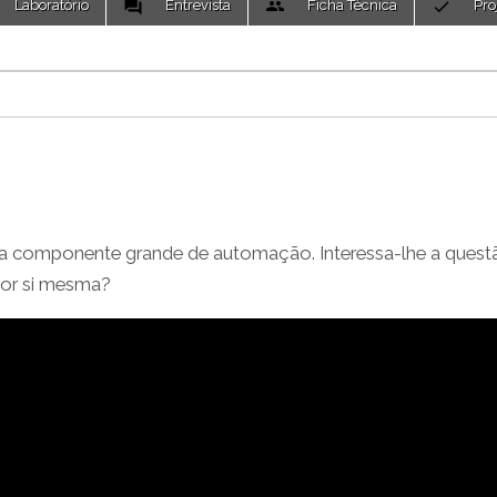
Laboratório
Entrevista
Ficha Técnica
Pro
ma componente grande de automação. Interessa-lhe a quest
por si mesma?