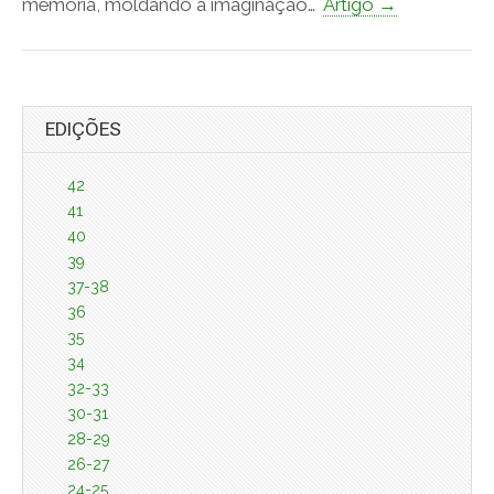
memória, moldando a imaginação…
Artigo →
EDIÇÕES
42
41
40
39
37-38
36
35
34
32-33
30-31
28-29
26-27
24-25