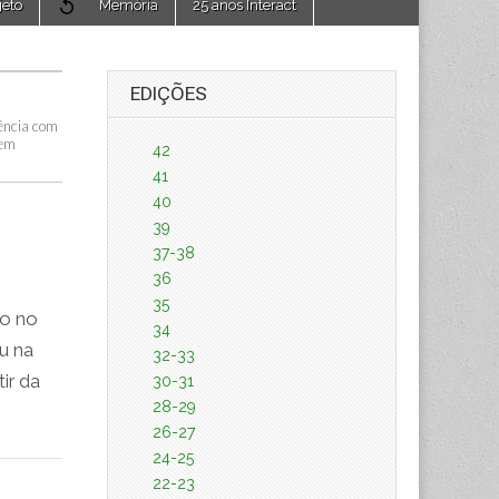
jeto
Memória
25 anos Interact
EDIÇÕES
iência com
 em
42
41
40
39
37-38
36
35
co no
34
u na
32-33
ir da
30-31
28-29
26-27
24-25
22-23