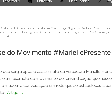
Laboratório
Entrevista
Ficha Técnica
Pro
de Católica de Goiás e especialista em Marketing e Negócios Digitais. Possui exper
erenciamento de mídias digitais. Atualmente é aluna do Programa de Pós-Graduação
 (UFG).
lise do Movimento #MariellePresente
o que surgiu após o assassinato da vereadora Marielle Fran
nte é um exemplo de movimento de reinvindicação que nasce
 é mapear a conversação em rede que se estabeleceu a part
ter.
Artigo →