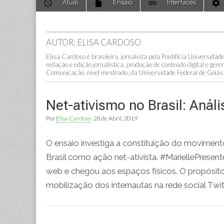
Atual
Ensaio
Interfaces
to
menu
content
AUTOR: ELISA CARDOSO
Elisa Cardoso é brasileira, jornalista pela Pontifícia Universida
redação e edição jornalística, produção de conteúdo digital e g
Comunicação, nível mestrado, da Universidade Federal de Goiás
Net-ativismo no Brasil: Aná
Por
Elisa Cardoso
28 de Abril, 2019
O ensaio investiga a constituição do moviment
Brasil como ação net-ativista. #MariellePrese
web e chegou aos espaços físicos. O propósito
mobilização dos internautas na rede social Twit