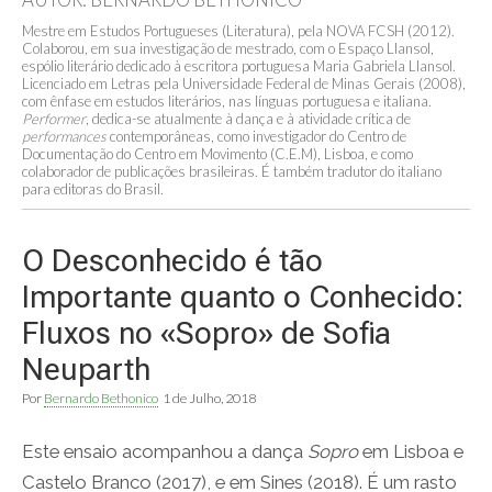
Mestre em Estudos Portugueses (Literatura), pela NOVA FCSH (2012).
Colaborou, em sua investigação de mestrado, com o Espaço Llansol,
espólio literário dedicado à escritora portuguesa Maria Gabriela Llansol.
Licenciado em Letras pela Universidade Federal de Minas Gerais (2008),
com ênfase em estudos literários, nas línguas portuguesa e italiana.
Performer
, dedica-se atualmente à dança e à atividade crítica de
performances
contemporâneas, como investigador do Centro de
Documentação do Centro em Movimento (C.E.M), Lisboa, e como
colaborador de publicações brasileiras. É também tradutor do italiano
para editoras do Brasil.
O Desconhecido é tão
Importante quanto o Conhecido:
Fluxos no «Sopro» de Sofia
Neuparth
Por
Bernardo Bethonico
1 de Julho, 2018
Este ensaio acompanhou a dança
Sopro
em Lisboa e
Castelo Branco (2017), e em Sines (2018). É um rasto