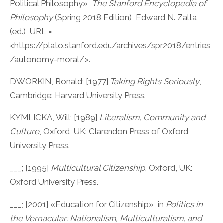
Political Philosophy»,
The Stanford Encyclopedia of
Philosophy
(Spring 2018 Edition), Edward N. Zalta
(ed.), URL =
<https://plato.stanford.edu/archives/spr2018/entries
/autonomy-moral/>.
DWORKIN, Ronald; [1977]
Taking Rights Seriously
,
Cambridge: Harvard University Press.
KYMLICKA, Will; [1989]
Liberalism, Community and
Culture
, Oxford, UK: Clarendon Press of Oxford
University Press.
___; [1995]
Multicultural Citizenship
, Oxford, UK:
Oxford University Press.
___; [2001] «Education for Citizenship», in
Politics in
the Vernacular: Nationalism, Multiculturalism, and