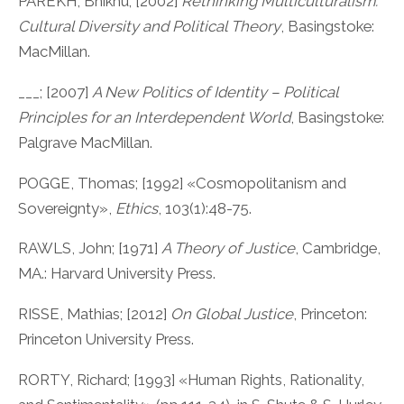
PAREKH, Bhikhu; [2002]
Rethinking Multiculturalism:
Cultural Diversity and Political Theory
, Basingstoke:
MacMillan.
___; [2007]
A New Politics of Identity – Political
Principles for an Interdependent World
, Basingstoke:
Palgrave MacMillan.
POGGE, Thomas; [1992] «Cosmopolitanism and
Sovereignty»,
Ethics
, 103(1):48-75.
RAWLS, John; [1971]
A Theory of Justice
, Cambridge,
MA.: Harvard University Press.
RISSE, Mathias; [2012]
On Global Justice
, Princeton:
Princeton University Press.
RORTY, Richard; [1993] «Human Rights, Rationality,