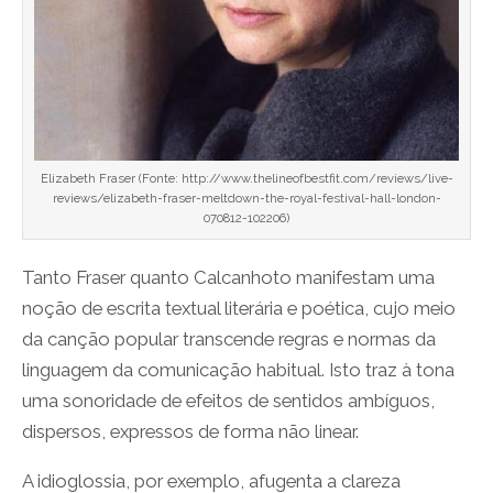
Elizabeth Fraser (Fonte: http://www.thelineofbestfit.com/reviews/live-
reviews/elizabeth-fraser-meltdown-the-royal-festival-hall-london-
070812-102206)
Tanto Fraser quanto Calcanhoto manifestam uma
noção de escrita textual literária e poética, cujo meio
da canção popular transcende regras e normas da
linguagem da comunicação habitual. Isto traz à tona
uma sonoridade de efeitos de sentidos ambíguos,
dispersos, expressos de forma não linear.
A idioglossia, por exemplo, afugenta a clareza