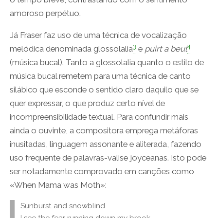
amoroso perpétuo.
Já Fraser faz uso de uma técnica de vocalização
3
4
melódica denominada glossolalia
e
puirt a beul
(música bucal). Tanto a glossolalia quanto o estilo de
música bucal remetem para uma técnica de canto
silábico que esconde o sentido claro daquilo que se
quer expressar, o que produz certo nível de
incompreensibilidade textual. Para confundir mais
ainda o ouvinte, a compositora emprega metáforas
inusitadas, linguagem assonante e aliterada, fazendo
uso frequente de palavras-valise joyceanas. Isto pode
ser notadamente comprovado em canções como
«When Mama was Moth»:
Sunburst and snowblind
I see the fear running down my brook