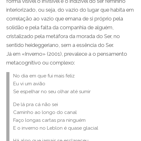
forma visível o invisível e o indizível do ser feminino
interiorizado, ou seja, do vazio do lugar que habita em
correlação ao vazio que emana de si próprio pela
solidão e pela falta da companhia de alguém,
cristalizado pela metáfora da morada do Ser, no
sentido heideggeriano, sem a essência do Ser.
Já em «Inverno» (2001), prevalece a o pensamento
metacognitivo ou complexo:
No dia em que fui mais feliz
Eu vi um avião
Se espelhar no seu olhar até sumir
De lá pra cá não sei
Caminho ao longo do canal
Faço longas cartas pra ninguém
E o inverno no Leblon é quase glacial
Há algo que jamais se esclareceu