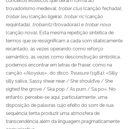
conceitos estéticos que deram forma ao
trovadorismo medieval:
trobar clus
(canção fechada),
trobar leu
(canção ligeira),
trobar ric
(canção
requintada),
trobairitz
(trovadoras) e
trobar nova
(canção nova). Esta mesma repetição sintética de
termos que se ressignificam a cada som silabicamente
recantado, às vezes operando como reforço
semântico, às vezes como desconstrução simbólica,
podemos encontrar em letras de Fraser, como na
canção «Aloysius», do disco
Treasure
(1984): «Silly
silly saliva, Sassy shear near / She should’ve / She
sighed the grove / Ska pop / As pum / Sa po». No
entanto, percebe-se aqui, particularmente, uma
disposição de palavras cujo efeito do som de sua
sequência tenta produzir uma atmosfera de
transcendência além da linguagem pragmaticamente