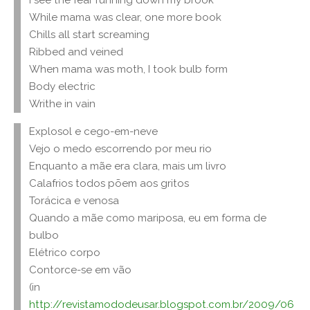
While mama was clear, one more book
Chills all start screaming
Ribbed and veined
When mama was moth, I took bulb form
Body electric
Writhe in vain
Explosol e cego-em-neve
Vejo o medo escorrendo por meu rio
Enquanto a mãe era clara, mais um livro
Calafrios todos põem aos gritos
Torácica e venosa
Quando a mãe como mariposa, eu em forma de
bulbo
Elétrico corpo
Contorce-se em vão
(in
http://revistamododeusar.blogspot.com.br/2009/06