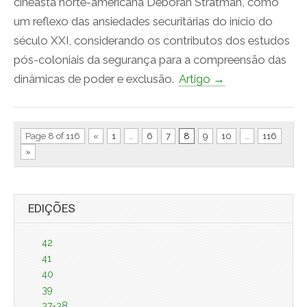
cineasta norte-americana Deborah Stratman, como
um reflexo das ansiedades securitárias do início do
século XXI, considerando os contributos dos estudos
pós-coloniais da segurança para a compreensão das
dinâmicas de poder e exclusão.
Artigo →
Page 8 of 116
«
1
…
6
7
8
9
10
…
116
»
EDIÇÕES
42
41
40
39
37-38