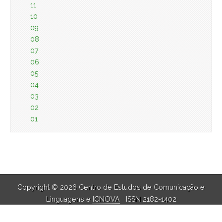
11
10
09
08
07
06
05
04
03
02
01
Copyright © 2026 Centro de Estudos de Comunicação e
Linguagens e
ICNOVA
ISSN 2182-1402
The Magazine Basic Theme by
bavotasan.com
.