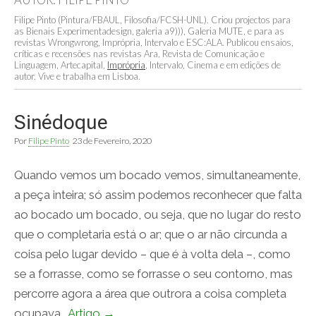
Filipe Pinto (Pintura/FBAUL, Filosofia/FCSH-UNL). Criou projectos para
as Bienais Experimentadesign, galeria a9))), Galeria MUTE, e para as
revistas Wrongwrong, Imprópria, Intervalo e ESC:ALA. Publicou ensaios,
críticas e recensões nas revistas Ara, Revista de Comunicação e
Linguagem, Artecapital,
Imprópria
, Intervalo, Cinema e em edições de
autor. Vive e trabalha em Lisboa.
Sinédoque
Por
Filipe Pinto
23 de Fevereiro, 2020
Quando vemos um bocado vemos, simultaneamente,
a peça inteira; só assim podemos reconhecer que falta
ao bocado um bocado, ou seja, que no lugar do resto
que o completaria está o ar; que o ar não circunda a
coisa pelo lugar devido – que é à volta dela –, como
se a forrasse, como se forrasse o seu contorno, mas
percorre agora a área que outrora a coisa completa
ocupava.
Artigo →