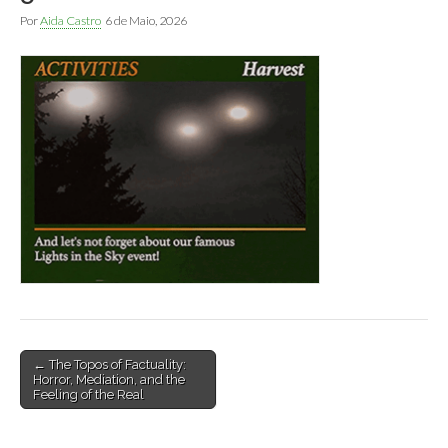
Por
Aida Castro
6 de Maio, 2026
Post
← The Topos of Factuality:
Horror, Mediation, and the
navigation
Feeling of the Real