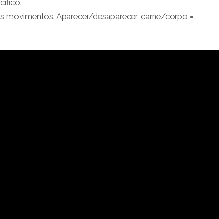
ífico.
eus movimentos. Aparecer/desaparecer, carne/corpo =