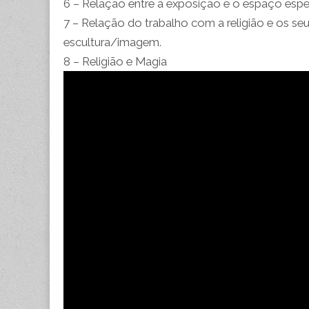
6 – Relação entre a exposição e o espaço espec
7 – Relação do trabalho com a religião e os s
escultura/imagem.
8 – Religião e Magia