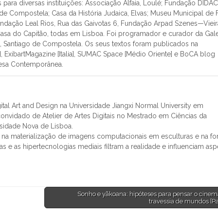
 para diversas instituições: Associação Alfaia, Loulé; Fundação DIDAC
 de Compostela; Casa da História Judaica, Elvas; Museu Municipal de F
Fundação Leal Rios, Rua das Gaivotas 6, Fundação Arpad Szenes—Vieir
, Casa do Capitão, todas em Lisboa. Foi programador e curador da Gale
C, Santiago de Compostela. Os seus textos foram publicados na
, ExibartMagazine [Italia], SUMAC Space [Médio Oriente] e BoCA blog
guesa Contemporânea.
Digital Art and Design na Universidade Jiangxi Normal University em
onvidado de Atelier de Artes Digitais no Mestrado em Ciências da
idade Nova de Lisboa.
se na materialização de imagens computacionais em esculturas e na f
e as hipertecnologias mediais filtram a realidade e influenciam asp
Sonho e yãkoana: hipóteses para pensar o cine
travessia de mundos [Pa