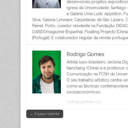
desenvolveu projetos expositivos
Igrexa da Universidade, Santiago
e Galeria Uma Lulik; Appleton, 
Silva, Galeria Liminare, Carpintarias de São Lázaro
Painel, Porto, curador residente na Fundação DIDA
DARDOmagazine [Espanha], Floating Projects [China]
[Portugal]. É colaborador regular da revista portu
Rodrigo Gomes
Artista luso-brasileiro, leciona 
Nanchang (China) e é professor c
Comunicação na FCSH da Univers
O seu trabalho artístico centra-
como as técnicas contemporâneas 
socioeconómicos.
rodrigogomes.xyz
Post
← Espaço latente
navigation