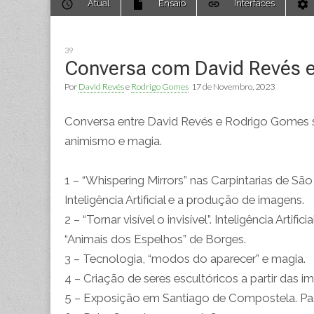
Atual
Ensaio
Interfaces
to
menu
content
39
Conversa com David Revés 
Por
David Revés
e
Rodrigo Gomes
17 de Novembro, 2023
Conversa entre David Revés e Rodrigo Gomes sobr
animismo e magia.
1 – “Whispering Mirrors” nas Carpintarias de S
Inteligência Artificial e a produção de imagens.
2 – “Tornar visível o invisível”. Inteligência Art
“Animais dos Espelhos” de Borges.
3 – Tecnologia, “modos do aparecer” e magia.
4 – Criação de seres escultóricos a partir das
5 – Exposição em Santiago de Compostela. P