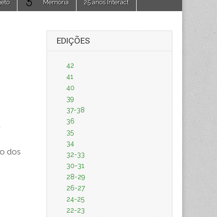
jeto
Memória
25 anos Interact
EDIÇÕES
42
41
40
39
37-38
36
a
35
34
nto dos
32-33
30-31
28-29
26-27
24-25
22-23