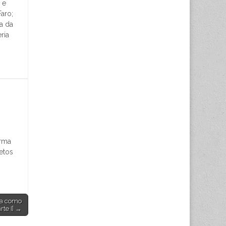
 e
aro;
a da
ria
orma
etos
ma como
rte I] →