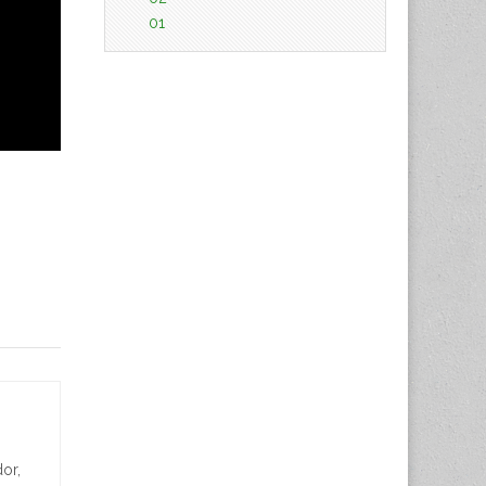
01
or,