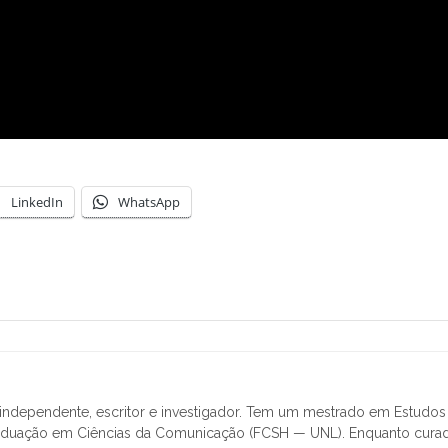
LinkedIn
WhatsApp
r independente, escritor e investigador. Tem um mestrado em Estudos
raduação em Ciências da Comunicação (FCSH — UNL). Enquanto curad