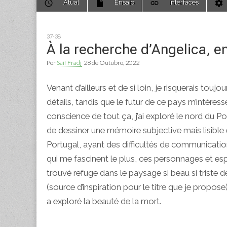
Atual
Ensaio
Interfaces
to
menu
content
37-38
À la recherche d’Angelica, e
Por
Saif Fradj
28 de Outubro, 2022
Venant d’ailleurs et de si loin, je risquerais tou
détails, tandis que le futur de ce pays m’intéress
conscience de tout ça, j’ai exploré le nord du 
de dessiner une mémoire subjective mais lisible 
Portugal, ayant des difficultés de communication
qui me fascinent le plus, ces personnages et espac
trouvé refuge dans le paysage si beau si triste d
(source d’inspiration pour le titre que je propo
a exploré la beauté de la mort.