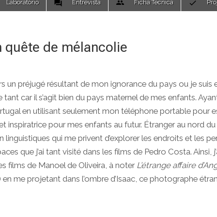
Laboratório
Entrevista
Ficha Técnica
Pro
n quête de mélancolie
jours un préjugé résultant de mon ignorance du pays ou je suis 
e tant car il s’agit bien du pays maternel de mes enfants. Ayant
Portugal en utilisant seulement mon téléphone portable pour 
et inspiratrice pour mes enfants au futur. Étranger au nord du
 linguistiques qui me privent d’explorer les endroits et les p
es que j’ai tant visité dans les films de Pedro Costa. Ainsi, j’
es films de Manoel de Oliveira, à noter
L’étrange affaire d’An
se) en me projetant dans l’ombre d’Isaac, ce photographe étra