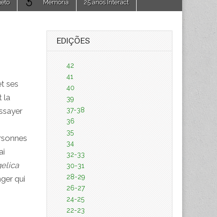
jeto
Memória
25 anos Interact
EDIÇÕES
42
41
et ses
40
 la
39
37-38
essayer
36
35
ersonnes
34
ai
32-33
gelica
30-31
28-29
nger qui
26-27
24-25
22-23