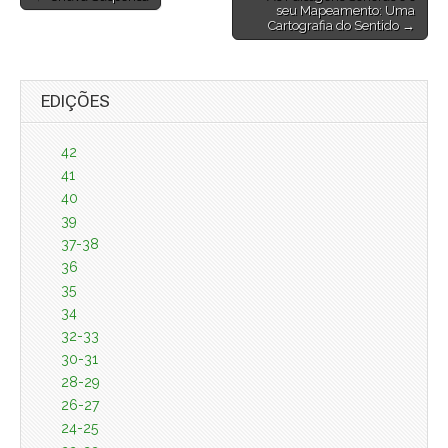
seu Mapeamento: Uma
navigation
Cartografia do Sentido →
EDIÇÕES
42
41
40
39
37-38
36
35
34
32-33
30-31
28-29
26-27
24-25