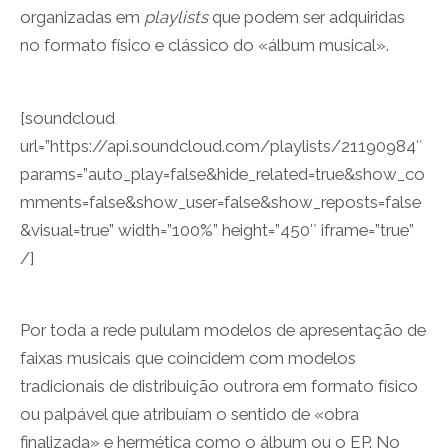
organizadas em
playlists
que podem ser adquiridas
no formato físico e clássico do «álbum musical».
[soundcloud
url=”https://api.soundcloud.com/playlists/21190984″
params=”auto_play=false&hide_related=true&show_co
mments=false&show_user=false&show_reposts=false
&visual=true” width=”100%” height=”450″ iframe=”true”
/]
Por toda a rede pululam modelos de apresentação de
faixas musicais que coincidem com modelos
tradicionais de distribuição outrora em formato físico
ou palpável que atribuíam o sentido de «obra
finalizada» e hermética como o álbum ou o EP. No