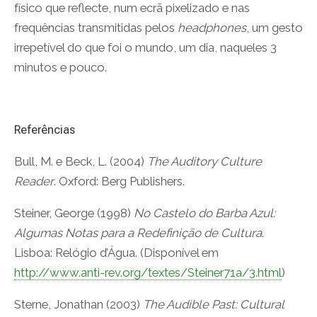
físico que reflecte, num ecrã pixelizado e nas
frequências transmitidas pelos
headphones
, um gesto
irrepetível do que foi o mundo, um dia, naqueles 3
minutos e pouco.
Referências
Bull, M. e Beck, L. (2004)
The Auditory Culture
Reader
. Oxford: Berg Publishers.
Steiner, George (1998)
No Castelo do Barba Azul:
Algumas Notas para a Redefinição de Cultura
.
Lisboa: Relógio d’Água. (Disponível em
http://www.anti-rev.org/textes/Steiner71a/3.html
)
Sterne, Jonathan (2003)
The Audible Past: Cultural