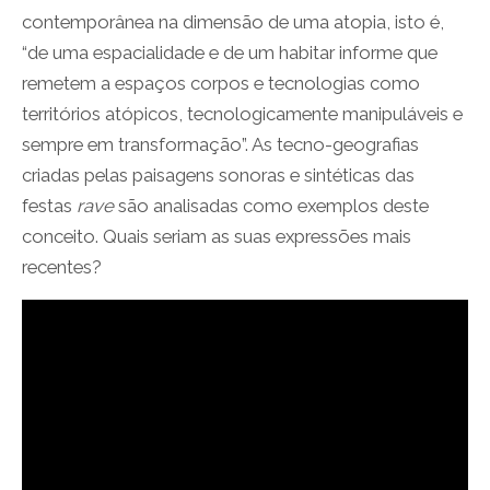
contemporânea na dimensão de uma atopia, isto é,
“de uma espacialidade e de um habitar informe que
remetem a espaços corpos e tecnologias como
territórios atópicos, tecnologicamente manipuláveis e
sempre em transformação”. As tecno-geografias
criadas pelas paisagens sonoras e sintéticas das
festas
rave
são analisadas como exemplos deste
conceito. Quais seriam as suas expressões mais
recentes?