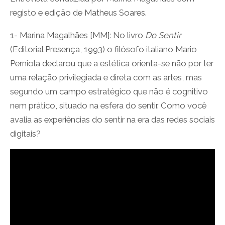
registo e edição de Matheus Soares.
1- Marina Magalhães [MM]: No livro
Do Sentir
(Editorial Presença, 1993) o filósofo italiano Mario
Perniola declarou que a estética orienta-se não por ter
uma relação privilegiada e direta com as artes, mas
segundo um campo estratégico que não é cognitivo
nem prático, situado na esfera do sentir. Como você
avalia as experiências do sentir na era das redes sociais
digitais?