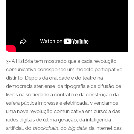
3- A História tem mostrado que a cada revolução
comunicativa corresponde um modelo participativo
distinto. Depois da oralidade e do teatro na
democracia ateniense, da tipografia e da difusão de
livros na sociedade a contrato e da construção da
esfera pública impressa e eletrificada, vivenciamos
uma nova revolução comunicativa em curso: a das
redes digitais de última geração, da inteligência
artificial, do
blockchain
, do
big data
, da internet das