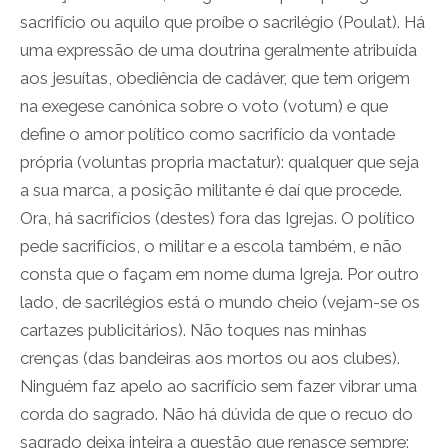
sacrifício ou aquilo que proíbe o sacrilégio (Poulat). Há
uma expressão de uma doutrina geralmente atribuída
aos jesuítas, obediência de cadáver, que tem origem
na exegese canónica sobre o voto (votum) e que
define o amor político como sacrifício da vontade
própria (voluntas propria mactatur): qualquer que seja
a sua marca, a posição militante é daí que procede.
Ora, há sacrifícios (destes) fora das Igrejas. O político
pede sacrifícios, o militar e a escola também, e não
consta que o façam em nome duma Igreja. Por outro
lado, de sacrilégios está o mundo cheio (vejam-se os
cartazes publicitários). Não toques nas minhas
crenças (das bandeiras aos mortos ou aos clubes).
Ninguém faz apelo ao sacrifício sem fazer vibrar uma
corda do sagrado. Não há dúvida de que o recuo do
sagrado deixa inteira a questão que renasce sempre: