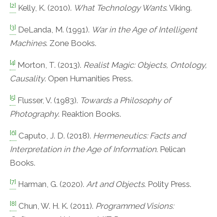
[2]
Kelly, K. (2010).
What Technology Wants
. Viking.
[3]
DeLanda, M. (1991).
War in the Age of Intelligent
Machines
. Zone Books.
[4]
Morton, T. (2013).
Realist Magic: Objects, Ontology,
Causality
. Open Humanities Press.
[5]
Flusser, V. (1983).
Towards a Philosophy of
Photography
. Reaktion Books.
[6]
Caputo, J. D. (2018).
Hermeneutics: Facts and
Interpretation in the Age of Information
. Pelican
Books.
[7]
Harman, G. (2020).
Art and Objects
. Polity Press.
[8]
Chun, W. H. K. (2011).
Programmed Visions: