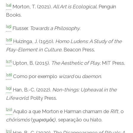
[14]
Morton, T. (2021).
All Art is Ecological
. Penguin
Books.
[15]
Flusser.
Towards a Philosophy
.
[16]
Huizinga, J. (1950).
Homo Ludens: A Study of the
Play-Element in Culture
. Beacon Press.
[17]
Upton, B. (2015).
The Aesthetic of Play
. MIT Press.
[18]
Como por exemplo
wizard
ou
daemon
.
[19]
Han, B.-C. (2022).
Non-things: Upheaval in the
Lifeworld
. Polity Press.
[20]
Aquilo a que Morton e Harman chamam de
Rift
, o
chōrismós
(χωρισμός), separação ou hiato.
[21]
Han, B.-C. (2020).
The Disappearance of Rituals: A