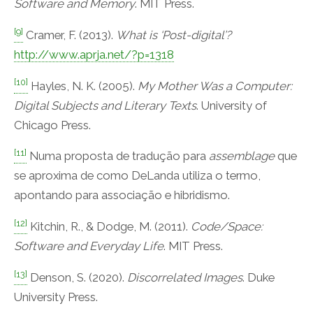
Software and Memory
. MIT Press.
[9]
Cramer, F. (2013).
What is ‘Post-digital’?
http://www.aprja.net/?p=1318
[10]
Hayles, N. K. (2005).
My Mother Was a Computer:
Digital Subjects and Literary Texts
. University of
Chicago Press.
[11]
Numa proposta de tradução para
assemblage
que
se aproxima de como DeLanda utiliza o termo,
apontando para associação e hibridismo.
[12]
Kitchin, R., & Dodge, M. (2011).
Code/Space:
Software and Everyday Life
. MIT Press.
[13]
Denson, S. (2020).
Discorrelated Images
. Duke
University Press.