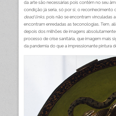
da arte são necessárias pois contêm no seu âma
condição já seria, só por si, o reconheciment
dead links
, pois não se encontram vinculadas 
encontram enredadas as teconologias. Tem, ali
depois dos milhões de imagens absolutamente b
processo de crise sanitária, que imagem mais s
da pandemia do que a impressionante pintura de