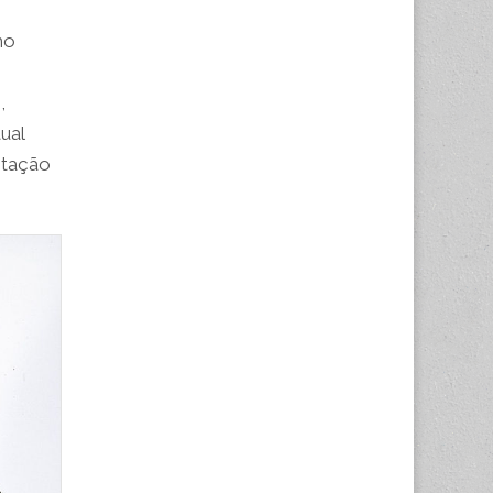
mo
,
ual
entação