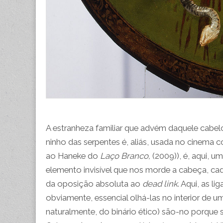
A estranheza familiar que advém daquele cabe
ninho das serpentes é, aliás, usada no cinem
ao Haneke do
Laço Branco,
(2009)), é, aqui, 
elemento invisível que nos morde a cabeça, cada
da oposição absoluta ao
dead link
. Aqui, as l
obviamente, essencial olhá-las no interior de um
naturalmente, do binário ético) são-no porque 