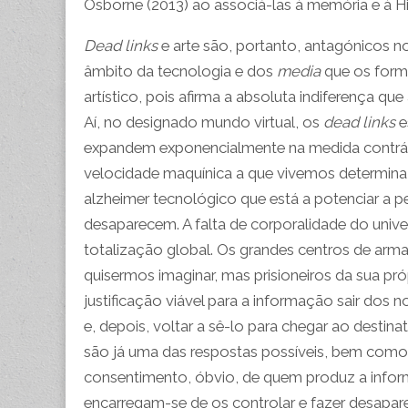
Osborne (2013) ao associá-las à memória e à Hi
Dead links
e arte são, portanto, antagónicos 
âmbito da tecnologia e dos
media
que os forma
artístico, pois afirma a absoluta indiferença 
Aí, no designado mundo virtual, os
dead links
e
expandem exponencialmente na medida contrár
velocidade maquínica a que vivemos determina 
alzheimer tecnológico que está a potenciar a 
desaparecem. A falta de corporalidade do unive
totalização global. Os grandes centros de a
quisermos imaginar, mas prisioneiros da sua pró
justificação viável para a informação sair dos
e, depois, voltar a sê-lo para chegar ao desti
são já uma das respostas possíveis, bem como
consentimento, óbvio, de quem produz a inform
encarregam-se de os controlar e fazer desapa