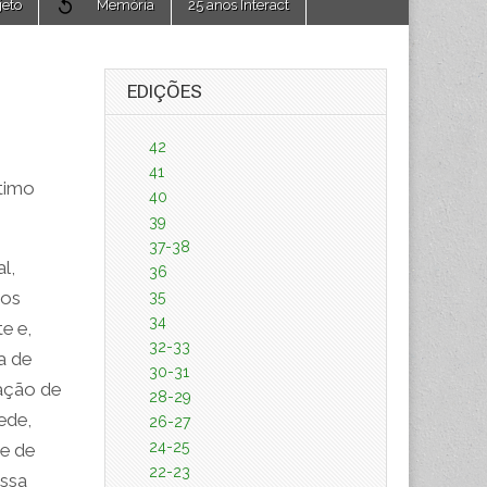
jeto
Memória
25 anos Interact
EDIÇÕES
42
41
ltimo
40
39
37-38
l,
36
nos
35
34
e e,
32-33
a de
30-31
zação de
28-29
ede,
26-27
24-25
e de
22-23
ossa