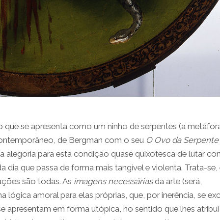
lo que se apresenta como um ninho de serpentes (a metáfor
a contemporâneo, de Bergman com o seu
O Ovo da Serpent
uma alegoria para esta condição quase quixotesca de lutar co
 dia que passa de forma mais tangível e violenta. Trata-se,
igações são todas. As
imagens necessárias
da arte (será,
a lógica amoral para elas próprias, que, por inerência, se ex
se apresentam em forma utópica, no sentido que lhes atribui