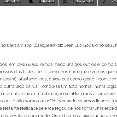
Laboratório
Entrevista
Ficha Técnica
Pro
 And then art, too, disappears
, diz Jean Luc Godard no seu ú
odos, em
dead links
. Temos medo uns dos outros e, como ta
nossos dias tristes: deslocamo-nos numa rua e vemos que 
áscara), afastamo-nos, quase que como gesto inconscient
 o outro lado da rua. Tornou-se um acto normal, numa lógic
o normal é, claro, uma aberração se utilizarmos a caracteri
ece que só não somos
dead links
quando estamos ligados à r
estante realidade se encarregou de nos tornar uma espéci
ilmes,
zombies
com medo. Quer dizer, só a pixelização da n