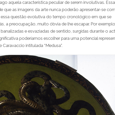
go aquela característica peculiar de serem involutivas. Essa
o de que as imagens da arte nunca poderão apresentar-se co
a essa questão evolutiva do tempo cronológico em que se
ás, a preocupação, muito óbvia de lhe escapar. Por exemplo
analizadas e esvaziadas de sentido, surgidas durante o act
ignificativa poderíamos escolher para uma potencial repres
 Caravaccio intitulada “Medusa”.