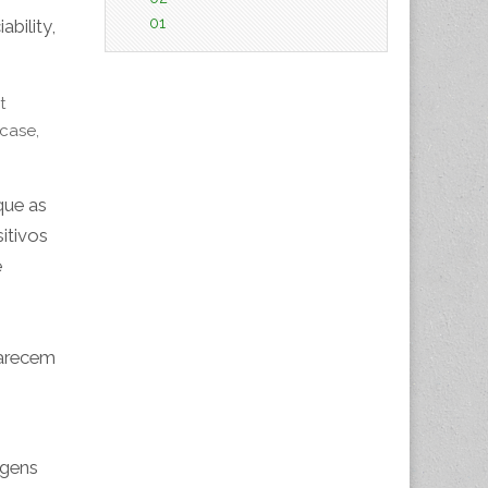
01
ability,
t
 case,
que as
itivos
e
parecem
agens