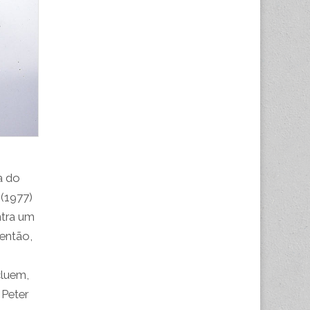
a do
e
(1977)
ntra um
 então,
cluem,
 Peter