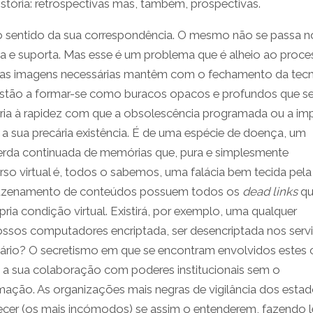
stória: retrospectivas mas, também, prospectivas.
no sentido da sua correspondência. O mesmo não se passa n
 e suporta. Mas esse é um problema que é alheio ao proce
que as imagens necessárias mantêm com o fechamento da tecn
stão a formar-se como buracos opacos e profundos que s
ia à rapidez com que a obsolescência programada ou a imp
a sua precária existência. É de uma espécie de doença, um
perda continuada de memórias que, pura e simplesmente
rso virtual é, todos o sabemos, uma falácia bem tecida pela
rmazenamento de conteúdos possuem todos os
dead links
qu
pria condição virtual. Existirá, por exemplo, uma qualquer
 nossos computadores encriptada, ser desencriptada nos serv
natário? O secretismo em que se encontram envolvidos estes 
 a sua colaboração com poderes institucionais sem o
ação. As organizações mais negras de vigilância dos esta
recer (os mais incómodos) se assim o entenderem, fazendo 