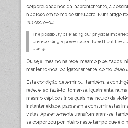
corporalidade nos dá, aparentemente, a possib
hipótese em forma de simulacro. Num artigo rec
26)
escreveu:
The possibility of erasing our physical imperf
prerecording a presentation to edit out the bl
beings.
Ou seja, mesmo na rede, mesmo pixelizados, 
mantemo-nos, obrigatoriamente, como
dead l
Esta condição determinou, também, a contingênc
rede, e, ao fazê-lo, tornar-se, igualmente, num
mesmo cépticos (nos quais me incluo) da violên
instantaneidade, passaram a consumir estas im
vistas. Aparentemente transformaram-se, tam
se corporizou por inteiro neste tempo que é o