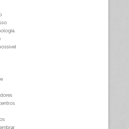
o
sso
ologia.
e
ossível
e
idores
centros
dos
lembrar