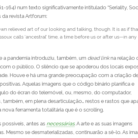
61-164)
num texto significativamente intitulado “Seriality, Soci
da revista Artforum:
n relieved art of our looking and talking, though. It is as if tha
soux calls ‘ancestral’ time, a time before us or after us—in any
ue a pandemia introduziu, também, um
dead link
na relação 
com o público. O silêncio que se apoderou dos locais expos
eridade. Houve e há uma grande preocupação com a criação d
positivas. Aquelas imagens que o código binário planifica e
ulo do écran do telemóvel, ou, mesmo, do computador,
mas, também, em plena desarticulação… restos e rastos que a
nova ferramenta totalitária que é o scrolling.
 possíveis, antes as
necessárias
. A arte e as suas imagens
as. Mesmo se desmaterializadas, continuarão a sê-lo. As im