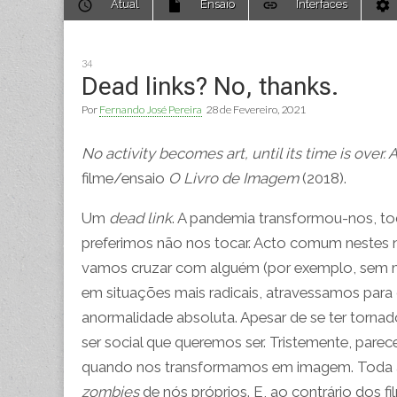
Atual
Ensaio
Interfaces
to
menu
content
34
Dead links? No, thanks.
Por
Fernando José Pereira
28 de Fevereiro, 2021
No activity becomes art, until its time is over.
filme/ensaio
O Livro de Imagem
(2018).
Um
dead link
. A pandemia transformou-nos, t
preferimos não nos tocar. Acto comum nestes 
vamos cruzar com alguém (por exemplo, sem m
em situações mais radicais, atravessamos para
anormalidade absoluta. Apesar de se ter tornad
ser social que queremos ser. Tristemente, par
quando nos transformamos em imagem. Toda a r
zombies
de nós próprios. E, ao contrário dos f