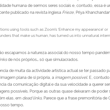
ilidade humana de sermos seres sociais e, contudo, essa é 
ente publicado na revista inglesa
Frieze
, Priya Khanchanda
ections using tools such as Zoom’s ‘Enhance my appearance’ or
unders that make us human, has turned us into unnatural inter
não escapamos à natureza associal do nosso tempo pandém
inks
de nós próprios… só que simulacrados.
ia de muita da actividade artística actual se ter passado p
a imagem plana de si própria, a
imagem possível
. E, contudo
cia da comunicação digital e da sua velocidade a querer ser
agens possíveis. Porque as outras quase deixaram de poder 
bém elas, em
dead links
. Parece que a frase premonitória de
 nosso tempo.