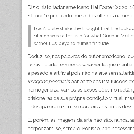
Diz o historiador americano Hal Foster
(2020, 1
Silence” e publicado numa dos últimos números 
I can’t quite shake the thought that the lockdow
silence were a test run for what Quentin Meillas
without us, beyond human finitude.
Deduz-se, nas palavras do autor americano, q
obras de arte têm necessariamente que manter 
é pesado e artificial pois não há arte sem alt
imagens possíveis
por parte das instituições ex
homogeneíza: vemos as exposições no rectâng
prisioneiras da sua própria condição virtual, 
e desaparecem sem se corporizar, vítimas dessa 
E, porém, as imagens da arte não são, nunca, as
corporizam-se, sempre. Por isso, são necessári