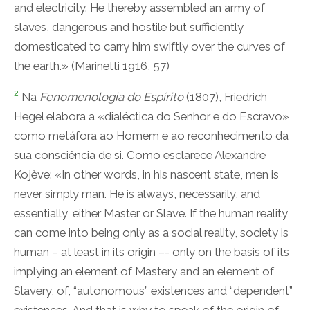
and electricity. He thereby assembled an army of
slaves, dangerous and hostile but sufficiently
domesticated to carry him swiftly over the curves of
the earth.» (Marinetti 1916, 57)
2
Na
Fenomenologia do Espírito
(1807), Friedrich
Hegel elabora a «dialéctica do Senhor e do Escravo»
como metáfora ao Homem e ao reconhecimento da
sua consciência de si. Como esclarece Alexandre
Kojève: «In other words, in his nascent state, men is
never simply man. He is always, necessarily, and
essentially, either Master or Slave. If the human reality
can come into being only as a social reality, society is
human – at least in its origin –- only on the basis of its
implying an element of Mastery and an element of
Slavery, of, “autonomous” existences and “dependent”
existences. And that is why to speak of the origin of