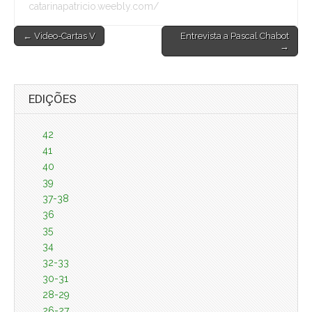
catarinapatricio.weebly.com/
Post
← Video-Cartas V
Entrevista a Pascal Chabot
→
navigation
EDIÇÕES
42
41
40
39
37-38
36
35
34
32-33
30-31
28-29
26-27