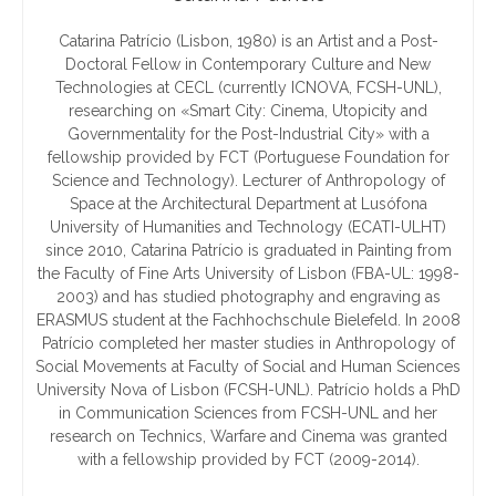
Catarina Patrício (Lisbon, 1980) is an Artist and a Post-
Doctoral Fellow in Contemporary Culture and New
Technologies at CECL (currently ICNOVA, FCSH-UNL),
researching on «Smart City: Cinema, Utopicity and
Governmentality for the Post-Industrial City» with a
fellowship provided by FCT (Portuguese Foundation for
Science and Technology). Lecturer of Anthropology of
Space at the Architectural Department at Lusófona
University of Humanities and Technology (ECATI-ULHT)
since 2010, Catarina Patrício is graduated in Painting from
the Faculty of Fine Arts University of Lisbon (FBA-UL: 1998-
2003) and has studied photography and engraving as
ERASMUS student at the Fachhochschule Bielefeld. In 2008
Patrício completed her master studies in Anthropology of
Social Movements at Faculty of Social and Human Sciences
University Nova of Lisbon (FCSH-UNL). Patrício holds a PhD
in Communication Sciences from FCSH-UNL and her
research on Technics, Warfare and Cinema was granted
with a fellowship provided by FCT (2009-2014).