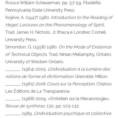
Rosa e William Scheuerman, pp. 57-59. Filadélfia:
Pennsylvania State University Press.
Kojève, A. (1947) 1980.
Introduction to the Reading of
Hegel: Lectures on the Phenomenology of Spirit
.
Trad. James H. Nichols, Jr. Ithaca e Londres: Cornell
University Press.
Simondon, G. (1958) 1980.
On the Mode of Existence
of Technical Objects
. Trad. Ninian Mellamphy. Ontario:
University of Western Ontario.
_______. (1964) 2005.
L’individuation à la lumière des
notions de forme et d’information.
Grenoble: Millon.
_______. (1965) 2006
Cours sur la Perception
. Chatou:
Les Éditions de La Transparence.
_______. (1968) 2009. «Entretien sur la Mecanologie».
Revue de synthèse
, 130, pp. 103-132.
_______. 1989.
L’individuation psychique et collective
.