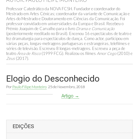
Professor Catedrático da NOVA FCSH. Fundador e coordenador do
Mestrado em Artes Cénicas; coordenador da variante de Comunicação e
Artes do Mestrado e Doutoramento em Ciências da Comunicação. Foi
professor convidado em universidades da Europa e Brasil. Recebeu o
Prémio Joaquim de Carvalho para o livro
Drama e Comunicação
(posteriormente reeditado no Brasil). Encenou 16 espectáculos de teatro e
fez dramaturgia para espectáculos de dança. Como actor, participou em
várias peças, longas-metragens portuguesas e estrangeiras, telefilmes e
séries de televisão. Escreveu 8 longas-metragens. Escreveu a peça de
teatro
Área de Risco
(1999 FCG). Realizou os filmes
Amor Cego
(2010) e
Zeus
(2017).
Elogio do Desconhecido
Por
Paulo Filipe Monteiro
25 de Novembro, 2018
Artigo →
EDIÇÕES