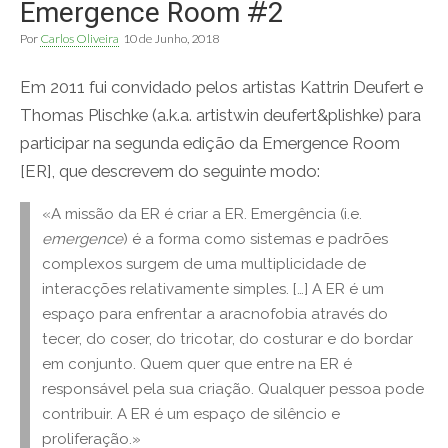
Emergence Room #2
Por
Carlos Oliveira
10 de Junho, 2018
Em 2011 fui convidado pelos artistas Kattrin Deufert e
Thomas Plischke (a.k.a. artistwin deufert&plishke) para
participar na segunda edição da Emergence Room
[ER], que descrevem do seguinte modo:
«A missão da ER é criar a ER. Emergência (i.e.
emergence
) é a forma como sistemas e padrões
complexos surgem de uma multiplicidade de
interacções relativamente simples. […] A ER é um
espaço para enfrentar a aracnofobia através do
tecer, do coser, do tricotar, do costurar e do bordar
em conjunto. Quem quer que entre na ER é
responsável pela sua criação. Qualquer pessoa pode
contribuir. A ER é um espaço de silêncio e
proliferação.»