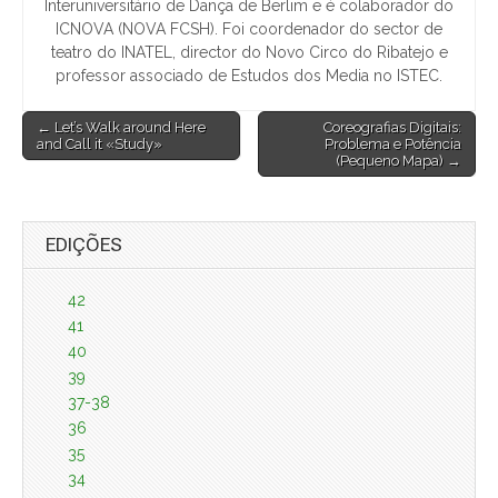
Interuniversitário de Dança de Berlim e é colaborador do
ICNOVA (NOVA FCSH). Foi coordenador do sector de
teatro do INATEL, director do Novo Circo do Ribatejo e
professor associado de Estudos dos Media no ISTEC.
Post
← Let’s Walk around Here
Coreografias Digitais:
and Call it «Study»
Problema e Potência
navigation
(Pequeno Mapa) →
EDIÇÕES
42
41
40
39
37-38
36
35
34