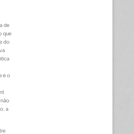
ta de
o que
te do
iva
ética
e é o
nt
: não
o, a
tre