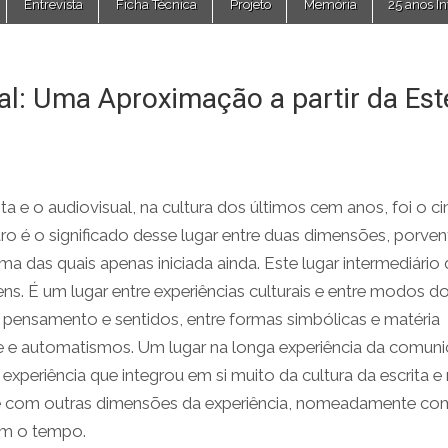
Entrevista
Ficha Técnica
Projeto
Memória
25 anos In
ual: Uma Aproximação a partir da Est
ta e o audiovisual, na cultura dos últimos cem anos, foi o c
o é o significado desse lugar entre duas dimensões, porven
ma das quais apenas iniciada ainda. Este lugar intermediário
ns. É um lugar entre experiências culturais e entre modos d
ensamento e sentidos, entre formas simbólicas e matéria
idade e automatismos. Um lugar na longa experiência da comun
 experiência que integrou em si muito da cultura da escrita e
ade com outras dimensões da experiência, nomeadamente co
om o tempo.