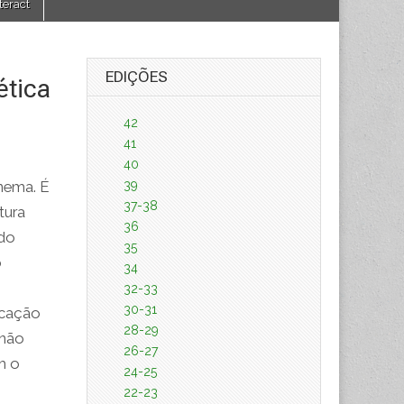
teract
EDIÇÕES
ética
42
41
40
39
inema. É
37-38
tura
36
 do
35
o
34
32-33
30-31
icação
28-29
 não
26-27
m o
24-25
22-23