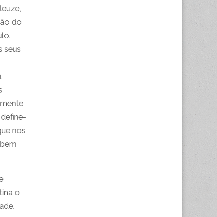
leuze,
ção do
lo.
s seus
a
s
amente
 define-
que nos
o bem
e
tina o
ade.