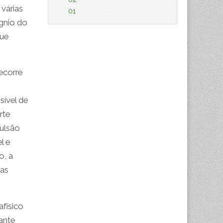
 várias
01
ígnio do
que
decorre
sível de
rte
pulsão
l e
o, a
uas
afísico
ante