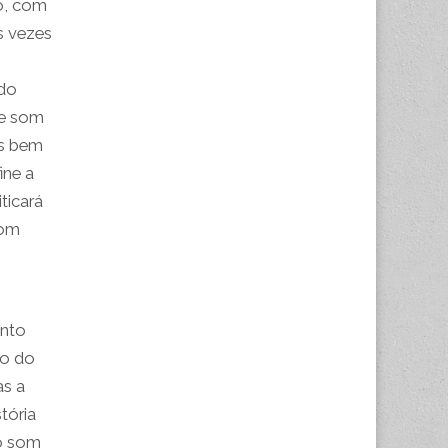
co, com
s vezes
 do
 e som
es bem
ine a
ticará
som
ento
ão do
as a
tória
 o som