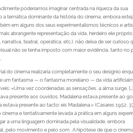
cilmente poderíamos imaginar centrada na riqueza da sua
ido a temática dominante da história do cinema, embora estej
mbém em alguns dos seus experimentalismos técnicos e artís
ais abrangente representação da vida, herdeiro ele próprio
, narrativa, teatral, operática, etc.), não deixa de ser curioso
visual não se tenha imposto com maior evidência, tanto no 
.
rial do cinema realizaria completamente o seu desígnio enq
ue um fantasma — o fantasma moreliano — da vida artificial
síveis: «Uma vez coordenadas as sensações, a alma surge. […]
tava presente aos ouvidos. Madalena estava presente ao go
estava presente ao tacto: eis Madalena.» (Casares 1952, 3
o cinema e tentativamente levada à prática em alguns exper
gar a uma linguagem dominada pela visualidade, embora
al, pelo movimento e pelo som . A hipótese de que o cinema