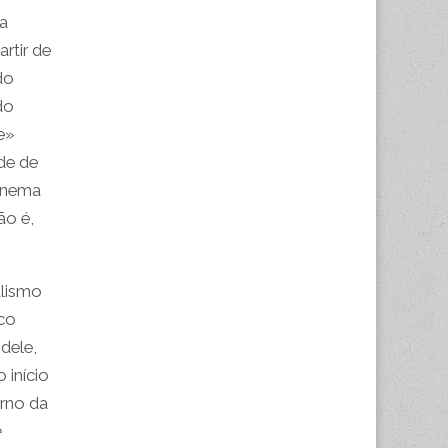
 a
rtir de
do
do
e»
de de
cinema
ão é,
alismo
ico
dele,
início
orno da
e