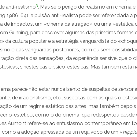
3
de anti-realismo
. Mas se o perigo do realismo em cinema é
1986, 64), a pulsão anti-realista pode ser referenciada a pa
ema de impactos, um «cinema da atração» ou uma «estética 
om Gunning, para descrever algumas das primeiras formas 
» da cultura popular e a estratégia vanguardista do «choqu
lismo e das vanguardas posteriores, com ou sem possibilida
ação direta das sensações, da experiência sensível que o 
stésicas, sinestésicas e psico-estésicas. Mas também esta n
ma parece não estar nunca isento de suspeitas de sensori
nte, de irracionalismo, etc., suspeitas com as quais o estés
ixação de um regime estético das artes, mas também depois 
no-estético, como o do cinema, que redespertou desde o 
acques Aumont refere-se ao entusiasmo contemporâneo em t
, como a adoção apressada de um equívoco de um «
hippi