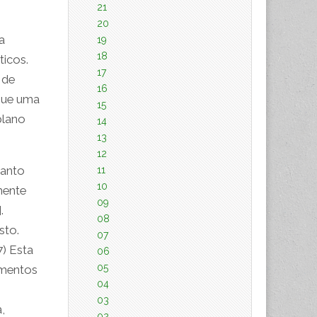
21
20
a
19
18
ticos.
17
 de
16
 que uma
15
plano
14
13
12
uanto
11
10
mente
09
.
08
sto.
07
7) Esta
06
05
imentos
04
03
,
02