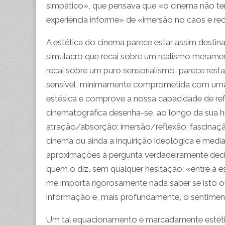
simpático», que pensava que «o cinema não teri
experiência informe» de «imersão no caos e r
A estética do cinema parece estar assim destin
simulacro que recai sobre um realismo merament
recai sobre um puro sensorialismo, parece res
sensível, minimamente comprometida com uma ló
estésica e comprove a nossa capacidade de ref
cinematográfica desenha-se, ao longo da sua hi
atração/absorção; imersão/reflexão; fascina
cinema ou ainda a inquirição ideológica e medi
aproximações à pergunta verdadeiramente decis
quem o diz, sem qualquer hesitação: «entre a e
me importa rigorosamente nada saber se isto o
informação e, mais profundamente, o sentime
Um tal equacionamento é marcadamente estéti