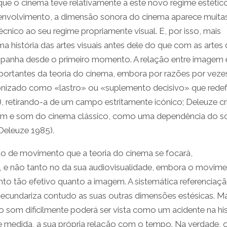
que o cinema teve relativamente a este novo regime estéti
envolvimento, a dimensão sonora do cinema aparece muita
nico ao seu regime propriamente visual. E, por isso, mais
 história das artes visuais antes dele do que com as artes
panha desde o primeiro momento. A relação entre imagem
portantes da teoria do cinema, embora por razões por vez
ronizado como «lastro» ou «suplemento decisivo» que redef
, retirando-a de um campo estritamente icónico; Deleuze cri
agem e som do cinema clássico, como uma dependência do 
 Deleuze 1985).
 de movimento que a teoria do cinema se focará,
vo, e não tanto no da sua audiovisualidade, embora o movim
nto tão efetivo quanto a imagem. A sistemática referenciaç
undariza contudo as suas outras dimensões estésicas. M
om dificilmente poderá ser vista como um acidente na his
 medida, a sua própria relação com o tempo. Na verdade,