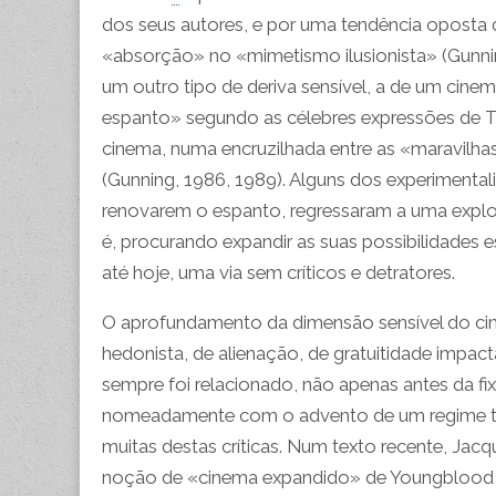
dos seus autores, e por uma tendência oposta 
«absorção» no «mimetismo ilusionista» (Gunning 
um outro tipo de deriva sensível, a de um cin
espanto» segundo as célebres expressões de T
cinema, numa encruzilhada entre as «maravilhas
(Gunning, 1986, 1989). Alguns dos experimenta
renovarem o espanto, regressaram a uma explor
é, procurando expandir as suas possibilidades e
até hoje, uma via sem críticos e detratores.
O aprofundamento da dimensão sensível do cine
hedonista, de alienação, de gratuitidade impacta
sempre foi relacionado, não apenas antes da f
nomeadamente com o advento de um regime tec
muitas destas críticas. Num texto recente, J
noção de «cinema expandido» de Youngblood