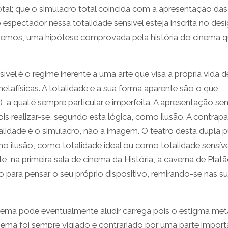
tal; que o simulacro total coincida com a apresentação das
 espectador nessa totalidade sensível esteja inscrita no des
bemos, uma hipótese comprovada pela história do cinema 
ível é o regime inerente a uma arte que visa a própria vida 
etafísicas. A totalidade e a sua forma aparente são o que
), a qual é sempre particular e imperfeita. A apresentação sen
 realizar-se, segundo esta lógica, como ilusão. A contrapa
alidade é o simulacro, não a imagem. O teatro desta dupla 
 ilusão, como totalidade ideal ou como totalidade sensíve
, na primeira sala de cinema da História, a caverna de Platã
para pensar o seu próprio dispositivo, remirando-se nas s
nema pode eventualmente aludir carrega pois o estigma met
cinema foi sempre vigiado e contrariado por uma parte import