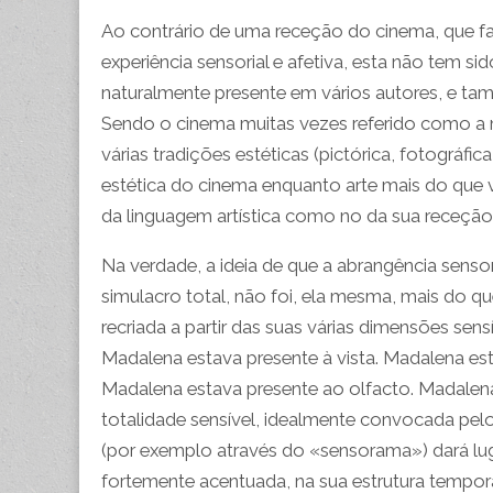
Ao contrário de uma receção do cinema, que fa
experiência sensorial e afetiva, esta não tem s
naturalmente presente em vários autores, e ta
Sendo o cinema muitas vezes referido como a m
várias tradições estéticas (pictórica, fotográfica
estética do cinema enquanto arte mais do que 
da linguagem artística como no da sua receção
Na verdade, a ideia de que a abrangência senso
simulacro total, não foi, ela mesma, mais do q
recriada a partir das suas várias dimensões sen
Madalena estava presente à vista. Madalena es
Madalena estava presente ao olfacto. Madalena 
totalidade sensível, idealmente convocada pel
(por exemplo através do «sensorama») dará lu
fortemente acentuada, na sua estrutura tempor