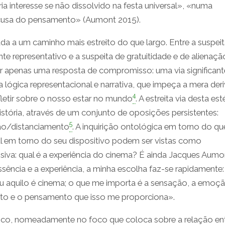
a interesse se não dissolvido na festa universal», «numa
ecusa do pensamento» (Aumont 2015).
ada a um caminho mais estreito do que largo. Entre a suspei
e representativo e a suspeita de gratuitidade e de alienaçã
tar apenas uma resposta de compromisso: uma via significan
gica representacional e narrativa, que impeça a mera der
4
letir sobre o nosso estar no mundo
. A estreita via desta est
stória, através de um conjunto de oposições persistentes:
5
ção/distanciamento
. A inquirição ontológica em torno do qu
al em torno do seu dispositivo podem ser vistas como
iva: qual é a experiência do cinema? É ainda Jacques Aumo
ssência e a experiência, a minha escolha faz-se rapidamente
u aquilo é cinema; o que me importa é a sensação, a emoçã
nto e o pensamento que isso me proporciona».
co, nomeadamente no foco que coloca sobre a relação en