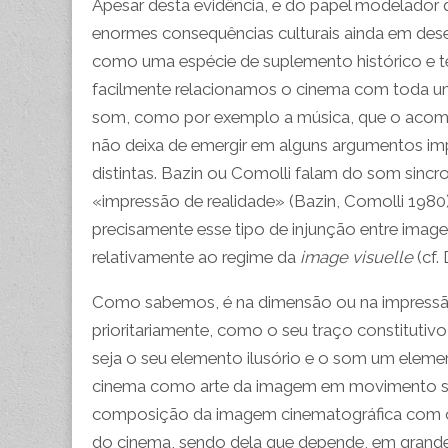
Apesar desta evidência, e do papel modelador 
enormes consequências culturais ainda em des
como uma espécie de suplemento histórico e téc
facilmente relacionamos o cinema com toda uma
som, como por exemplo a música, que o acom
não deixa de emergir em alguns argumentos im
distintas. Bazin ou Comolli falam do som sinc
«impressão de realidade» (Bazin, Comolli 1980)
precisamente esse tipo de injunção entre im
relativamente ao regime da
image visuelle
(cf.
Como sabemos, é na dimensão ou na impressão
prioritariamente, como o seu traço constituti
seja o seu elemento ilusório e o som um eleme
cinema como arte da imagem em movimento sec
composição da imagem cinematográfica com o s
do cinema, sendo dela que depende, em grande