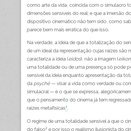
como arte da vida, coincida com o simulacro to
dimensões sensíveis do real; e que a imersão do
dispositivo cinemático não tem sido, como sa
parece bem mais errática do que isso.
Na verdade, a ideia de que a totalização do sens
de um ideal da representação cujas raízes são m
caracteriza a ideia (
eidos
), não a imagem (
eikon
uma totalidade ou de uma presença só pode pois
sensível da ideia enquanto apresentação da tot
da
psychê
— visar a vida como verdade ou como
simulacral — é o que se expressa, alegoricamente
que o pensamento do cinema já tem regressado 
1
raízes metafísicas
.
O regime de uma totalidade sensível a que o ci
2
do falso
e por isso o realismo ilusionista do 