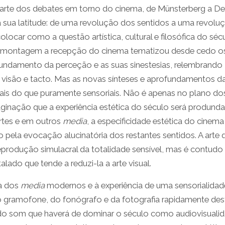
arte dos debates em torno do cinema, de Münsterberg a De
 sua latitude: de uma revolução dos sentidos a uma revolu
ocar como a questão artística, cultural e filosófica do sécu
a montagem a recepção do cinema tematizou desde cedo o
ofundamento da perceção e as suas sinestesias, relembrando
 visão e tacto. Mas as novas sínteses e aprofundamentos d
mais do que puramente sensoriais. Não é apenas no plano do
inação que a experiência estética do século será prodund
rtes e em outros
media
, a especificidade estética do cinema
o pela evocação alucinatória dos restantes sentidos. A arte 
produção simulacral da totalidade sensível, mas é contud
alado que tende a reduzi-la a arte visual.
ma dos
media
modernos e à experiência de uma sensorialidad
o gramofone, do fonógrafo e da fotografia rapidamente des
 do som que haverá de dominar o século como audiovisualid