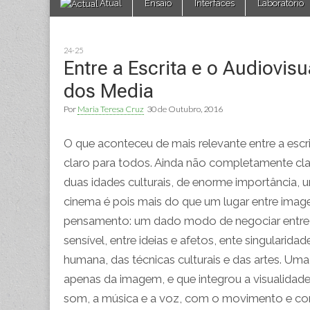
Atual
Ensaio
Interfaces
Laboratório
to
menu
content
24-25
Entre a Escrita e o Audiovis
dos Media
Por
Maria Teresa Cruz
30 de Outubro, 2016
O que aconteceu de mais relevante entre a escri
claro para todos. Ainda não completamente clar
duas idades culturais, de enorme importância, u
cinema é pois mais do que um lugar entre image
pensamento: um dado modo de negociar entre p
sensível, entre ideias e afetos, ente singular
humana, das técnicas culturais e das artes. Uma
apenas da imagem, e que integrou a visualid
som, a música e a voz, com o movimento e c