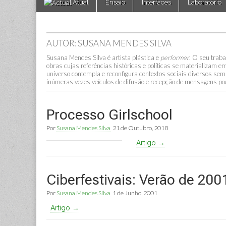
Atual
Ensaio
Interfaces
Laboratório
to
menu
content
AUTOR: SUSANA MENDES SILVA
Susana Mendes Silva é artista plástica e
performer
. O seu traba
obras cujas referências históricas e políticas se materializam e
universo contempla e reconfigura contextos sociais diversos sem 
inúmeras vezes veículos de difusão e recepção de mensagens poé
Processo Girlschool
Por
Susana Mendes Silva
21 de Outubro, 2018
Artigo →
Ciberfestivais: Verão de 200
Por
Susana Mendes Silva
1 de Junho, 2001
Artigo →