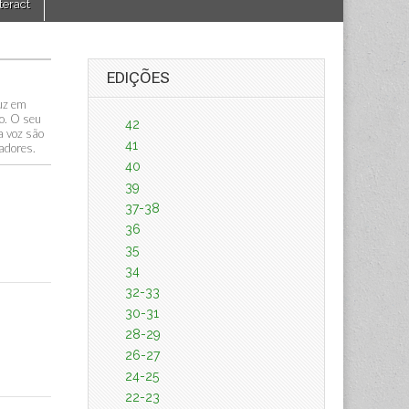
teract
EDIÇÕES
duz em
o. O seu
42
a voz são
41
adores.
40
39
37-38
36
35
34
32-33
30-31
28-29
26-27
24-25
22-23