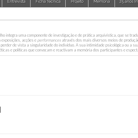
Entrevista
Ficha Técnica
Projeto
Memória
25 anos In
lho integra uma componente de investigação e de prática arquivística, que se tra
m exposições, acções e
performances
através dos mais diversos meios de produçã
perder de vista a singularidade do indivíduo. A sua intimidade psicológica ou a su
ticas e políticas que convocam e reactivam a memória dos participantes e espect
1