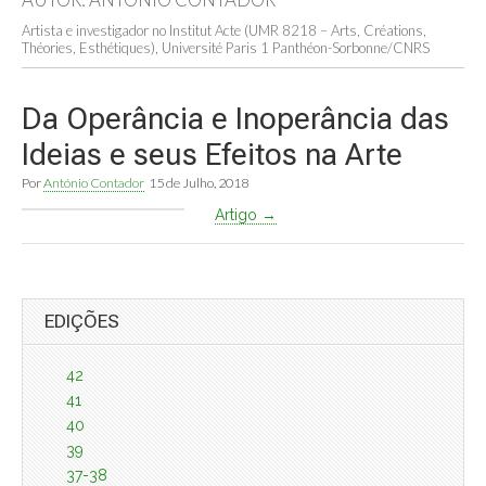
Artista e investigador no Institut Acte (UMR 8218 – Arts, Créations,
Théories, Esthétiques), Université Paris 1 Panthéon-Sorbonne/CNRS
Da Operância e Inoperância das
Ideias e seus Efeitos na Arte
Por
António Contador
15 de Julho, 2018
Artigo →
EDIÇÕES
42
41
40
39
37-38