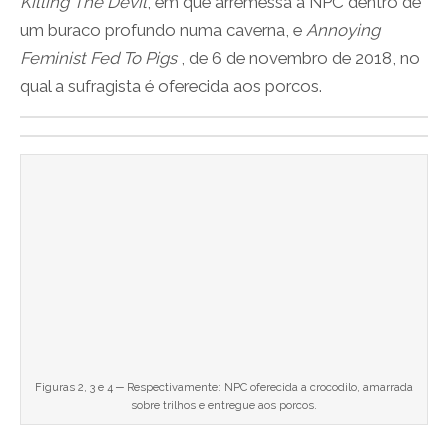
Killing The Devil
, em que arremessa a NPC dentro de
um buraco profundo numa caverna, e
Annoying
Feminist Fed To Pigs
, de 6 de novembro de 2018, no
qual a sufragista é oferecida aos porcos.
Figuras 2, 3 e 4 ─ Respectivamente: NPC oferecida a crocodilo, amarrada
sobre trilhos e entregue aos porcos.