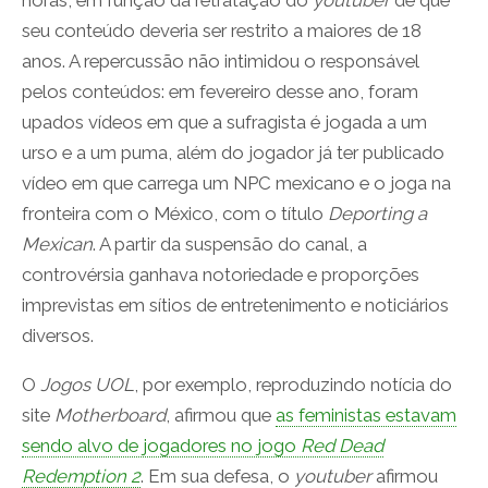
horas, em função da retratação do
youtuber
de que
seu conteúdo deveria ser restrito a maiores de 18
anos. A repercussão não intimidou o responsável
pelos conteúdos: em fevereiro desse ano, foram
upados vídeos em que a sufragista é jogada a um
urso e a um puma, além do jogador já ter publicado
vídeo em que carrega um NPC mexicano e o joga na
fronteira com o México, com o título
Deporting a
Mexican
. A partir da suspensão do canal, a
controvérsia ganhava notoriedade e proporções
imprevistas em sítios de entretenimento e noticiários
diversos.
O
Jogos UOL
, por exemplo, reproduzindo notícia do
site
Motherboard
, afirmou que
as feministas estavam
sendo alvo de jogadores no jogo
Red Dead
Redemption 2
. Em sua defesa, o
youtuber
afirmou